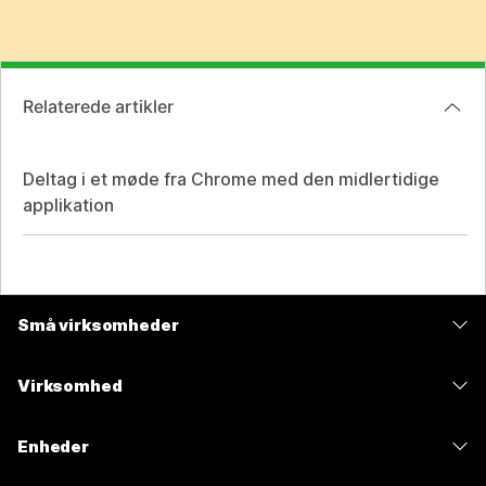
Relaterede artikler
Deltag i et møde fra Chrome med den midlertidige
applikation
Små virksomheder
Priser
Virksomhed
Webex-app
Webex Suite
Enheder
Meetings
Calling