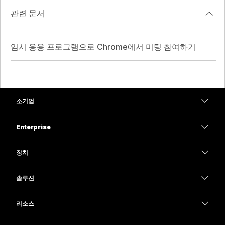
관련 문서
임시 응용 프로그램으로 Chrome에서 미팅 참여하기
소기업
가격
Enterprise
Webex 앱
Webex Suite
장치
Meetings
Calling
헤드셋
Calling
솔루션
Meetings
카메라
교육
메시징
메시징
리소스
Desk 시리즈
의료 서비스
화면 공유
다운로드
Slido