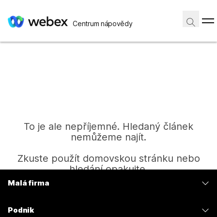
Centrum nápovědy
To je ale nepříjemné. Hledaný článek
nemůžeme najít.
Zkuste použít domovskou stránku nebo
hledání opakujte.
Malá firma
Ceny
Domů
Podnik