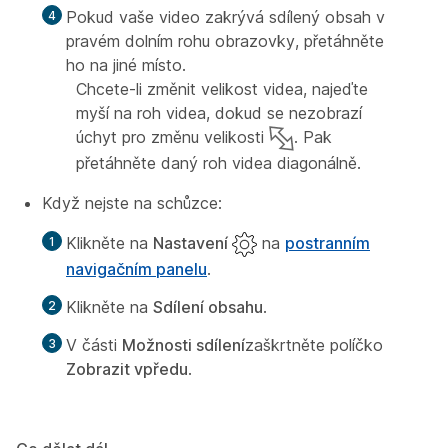
Pokud vaše video zakrývá sdílený obsah v
pravém dolním rohu obrazovky, přetáhněte
ho na jiné místo.
Chcete-li změnit velikost videa, najeďte
myší na roh videa, dokud se nezobrazí
úchyt pro změnu velikosti
. Pak
přetáhněte daný roh videa diagonálně.
Když nejste na schůzce:
Klikněte na
Nastavení
na
postranním
navigačním panelu
.
Klikněte na
Sdílení obsahu
.
V části
Možnosti sdílení
zaškrtněte políčko
Zobrazit vpředu
.