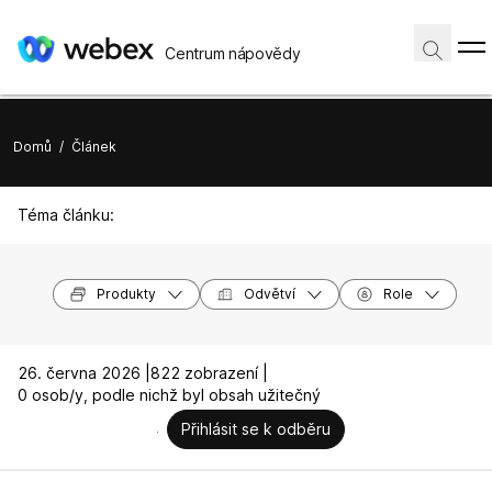
Centrum nápovědy
Domů
/
Článek
Téma článku:
Produkty
Odvětví
Role
26. června 2026 |
822 zobrazení |
0 osob/y, podle nichž byl obsah užitečný
Přihlásit se k odběru