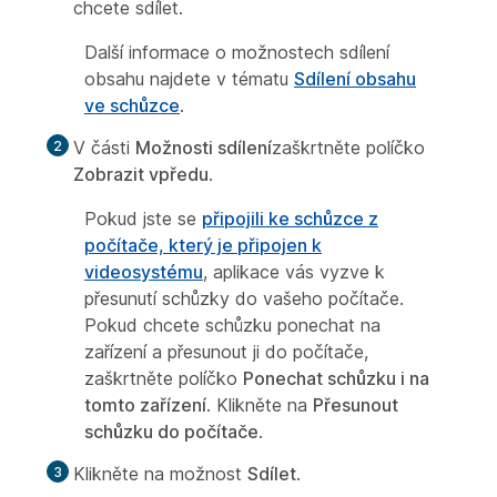
chcete sdílet.
Další informace o možnostech sdílení
obsahu najdete v tématu
Sdílení obsahu
ve schůzce
.
V části
Možnosti sdílení
zaškrtněte políčko
Zobrazit vpředu
.
Pokud jste se
připojili ke schůzce z
počítače, který je připojen k
videosystému
, aplikace vás vyzve k
přesunutí schůzky do vašeho počítače.
Pokud chcete schůzku ponechat na
zařízení a přesunout ji do počítače,
zaškrtněte políčko
Ponechat schůzku i na
tomto zařízení
. Klikněte na
Přesunout
schůzku do počítače
.
Klikněte na možnost
Sdílet
.