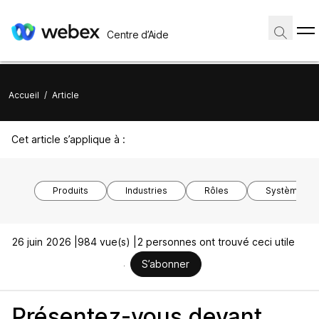
Centre d’Aide
Accueil
/
Article
Cet article s’applique à :
Produits
Industries
Rôles
Système d’ex
26 juin 2026 |
984 vue(s) |
2 personnes ont trouvé ceci utile
S’abonner
Présentez-vous devant