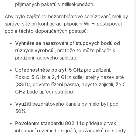
přijímaných paketů v milisekundách.
Aby bylo zajištěno bezproblémové schůzování, měli by
správci sítě při konfiguraci připojení Wi-Fi postupovat
podle těchto doporučených postupů:
Vyhněte se nasazování přístupových bodů od
různých výrobců
, protože to může přispět k
přetížení rádiového spektra.
Upřednostněte pokrytí 5 GHz
pro zařízení.
Pokud 5 GHz a 2,4 GHz sdílejí stejný název sítě
(SSID), povolte řízení pásma, abyste zajistili, že 5
GHz bude upřednostněno.
Využití
bezdrátového kanálu by mělo být pod
50%.
Povolením standardu 802.11d
přidejte prvek
informací o zemi do signálů, požadavků na sondy