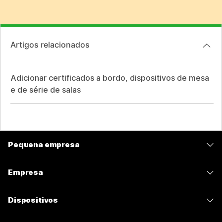
Artigos relacionados
Adicionar certificados a bordo, dispositivos de mesa
e de série de salas
Pequena empresa
Preços
Empresa
Aplicativo Webex
Webex Suite
Dispositivos
Meetings
Calling
Fones de ouvido
Calling