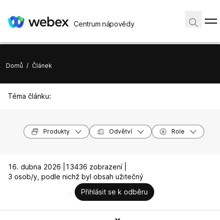
Centrum nápovědy
Domů
/
Článek
Téma článku:
Produkty
Odvětví
Role
16. dubna 2026 |
13436 zobrazení |
3 osob/y, podle nichž byl obsah užitečný
Přihlásit se k odběru