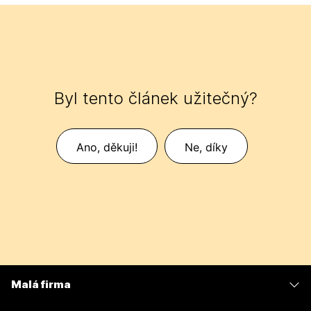
Byl tento článek užitečný?
Ano, děkuji!
Ne, díky
Malá firma
Ceny