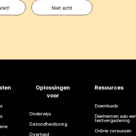
nkt!
Niet echt
aten
Oplossingen
Resources
voor
s
Downloads
Onderwijs
s
Deelnemen aan ee
testvergadering
Gezondheidszorg
erie
Online cursussen
Overheid