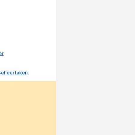
er
Beheertaken
.