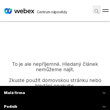
Centrum nápovědy
To je ale nepříjemné. Hledaný článek
nemůžeme najít.
Zkuste použít domovskou stránku nebo
hledání opakujte.
Malá firma
Ceny
Domů
Podnik