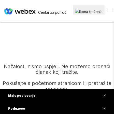
Centar za pomoć
Nažalost, nismo uspjeli. Ne možemo pronaći
članak koji tražite.
Pokušajte s početnom stranicom ili pretražite
ponovno.
Malo poslovanje
Cijene
Poduzeće
Početak