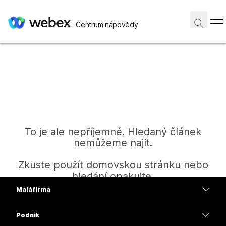
Centrum nápovědy
To je ale nepříjemné. Hledaný článek
nemůžeme najít.
Zkuste použít domovskou stránku nebo
hledání opakujte.
Malá firma
Ceny
Podnik
Domů