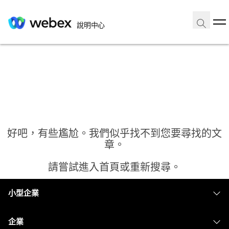
說明中心
好吧，有些尷尬。我們似乎找不到您要尋找的文
章。
請嘗試進入首頁或重新搜尋。
小型企業
首頁
定價
企業