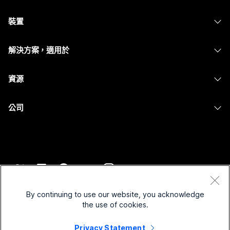
Webex 應用程式
需要答案？
Webex Suite
裝置
Meetings
Calling
提交問題
耳機
Calling
解決方案，適用於
Meetings
攝影機
Messaging
教育
Messaging
資源
Desk 系列
螢幕共用
醫療保健
Slido
下載
Room 系列
公司
政府
Webinars
加入測驗會議
Board 系列
Cisco
財務
Events
線上課程
電話系列
聯絡技術支援
運動與娛樂
Contact Center
整合
配件
聯絡銷售人員
前線
CPaaS
協助工具
條款和條件
Webex 部落格
非營利
安全性
By continuing to use our website, you acknowledge
包容性
隱私權聲明
the use of cookies.
Webex 思想領導力
啟動
Control Hub
Cookie
即時和隨選網路研討會
Privacy Statement
Webex Merch Store
商標
混合式工作