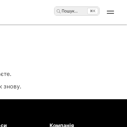
Пошук
...
⌘K
єте.
 знову.
рси
Компанія