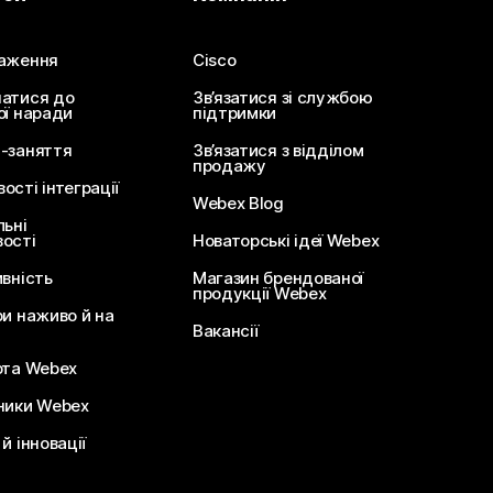
аження
Cisco
атися до
Зв’язатися зі службою
ої наради
підтримки
-заняття
Зв’язатися з відділом
продажу
сті інтеграції
Webex Blog
льні
ості
Новаторські ідеї Webex
ивність
Магазин брендованої
продукції Webex
ри наживо й на
Вакансії
ота Webex
ники Webex
й інновації