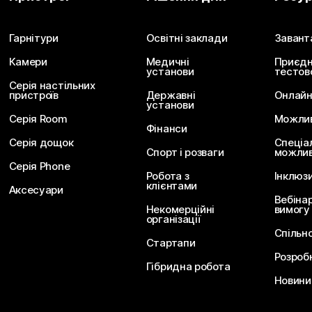
Надішліть запитання
Гарнітури
Освітні заклади
Завант
Камери
Медичні
Приєдн
установи
тестов
Серія настільних
пристроїв
Державні
Онлайн
установи
Серія Room
Можливо
Фінанси
Серія дощок
Спеціа
Спорт і розваги
можлив
Серія Phone
Робота з
Інклюз
клієнтами
Аксесуари
Вебіна
Некомерційні
вимогу
організації
Спільн
Стартапи
Розроб
Гібридна робота
Новини 