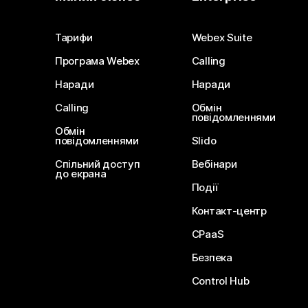
Тарифи
Webex Suite
Програма Webex
Calling
Наради
Наради
Calling
Обмін
повідомленнями
Обмін
повідомленнями
Slido
Спільний доступ
Вебінари
до екрана
Події
Контакт-центр
CPaaS
Безпека
Control Hub