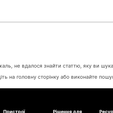
жаль, не вдалося знайти статтю, яку ви шука
іть на головну сторінку або виконайте пошук
Головна
Пристрої
Рішення для
Ресу
Потрібна відповідь?