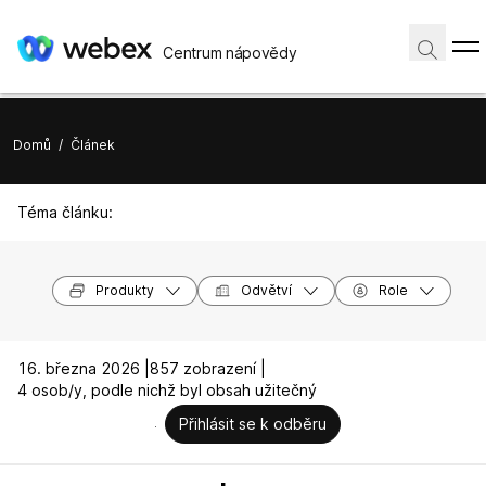
Centrum nápovědy
Domů
/
Článek
Téma článku:
Produkty
Odvětví
Role
16. března 2026 |
857 zobrazení |
4 osob/y, podle nichž byl obsah užitečný
Přihlásit se k odběru