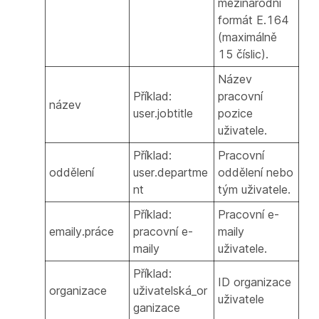
mezinárodní
formát E.164
(maximálně
15 číslic).
Název
Příklad:
pracovní
název
user.jobtitle
pozice
uživatele.
Příklad:
Pracovní
oddělení
user.departme
oddělení nebo
nt
tým uživatele.
Příklad:
Pracovní e-
emaily.práce
pracovní e-
maily
maily
uživatele.
Příklad:
ID organizace
organizace
uživatelská_or
uživatele
ganizace