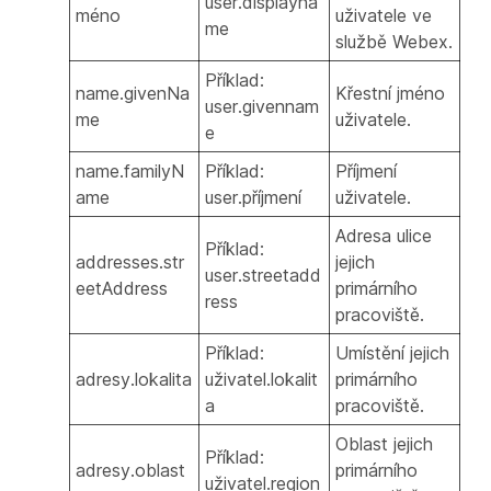
user.displayna
méno
uživatele ve
me
službě Webex.
Příklad:
name.givenNa
Křestní jméno
user.givennam
me
uživatele.
e
name.familyN
Příklad:
Příjmení
ame
user.příjmení
uživatele.
Adresa ulice
Příklad:
addresses.str
jejich
user.streetadd
eetAddress
primárního
ress
pracoviště.
Příklad:
Umístění jejich
adresy.lokalita
uživatel.lokalit
primárního
a
pracoviště.
Oblast jejich
Příklad:
adresy.oblast
primárního
uživatel.region