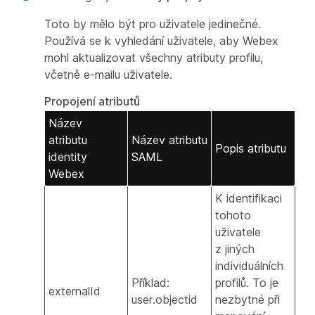
Toto by mělo být pro uživatele jedinečné.
Používá se k vyhledání uživatele, aby Webex
mohl aktualizovat všechny atributy profilu,
včetně e-mailu uživatele.
Propojení atributů
Název
atributu
Název atributu
Popis atributu
identity
SAML
Webex
K identifikaci
tohoto
uživatele
z jiných
individuálních
Příklad:
profilů. To je
externalId
user.objectid
nezbytné při