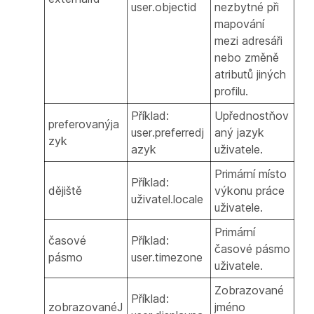
user.objectid
nezbytné při
mapování
mezi adresáři
nebo změně
atributů jiných
profilu.
Příklad:
Upřednostňov
preferovanýja
user.preferredj
aný jazyk
zyk
azyk
uživatele.
Primární místo
Příklad:
dějiště
výkonu práce
uživatel.locale
uživatele.
Primární
časové
Příklad:
časové pásmo
pásmo
user.timezone
uživatele.
Zobrazované
Příklad:
zobrazovanéJ
jméno