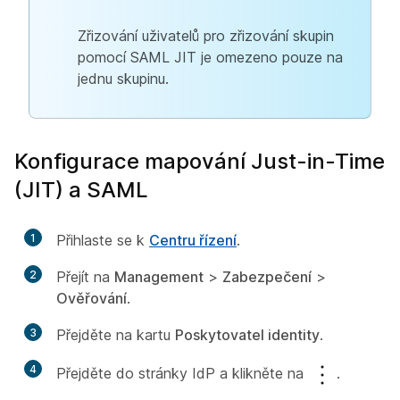
Zřizování uživatelů pro zřizování skupin
pomocí SAML JIT je omezeno pouze na
jednu skupinu.
Konfigurace mapování Just-in-Time
(JIT) a SAML
1
Přihlaste se k
Centru řízení
.
2
Přejít na
Management
>
Zabezpečení
>
Ověřování
.
3
Přejděte na kartu
Poskytovatel identity
.
4
Přejděte do stránky IdP a klikněte na
.