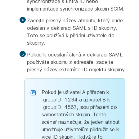
synchronizace s Entra ID nebo
implementace synchronizace skupin SCIM.
Zadejte přesný název atributu, který bude
odeslán v deklaraci SAML s ID skupiny.
Toto se používá k přidání uživatele do
skupiny.
Pokud k odesílání členů v deklaraci SAML
používáte skupinu z adresáře, zadejte
přesný název externího ID objektu skupiny.
Pokud je uživatel A přiřazen k
groupID
1234 a uživatel B k
groupID
4567, jsou přiřazeni do
samostatných skupin. Tento
scénář naznačuje, že jeden atribut
umožňuje uživatelům přidružit se k
více ID skupin. I když je to