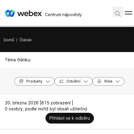
Centrum nápovědy
Domů
/
Článek
Téma článku:
Produkty
Odvětví
Role
20. března 2026 |
815 zobrazení |
0 osob/y, podle nichž byl obsah užitečný
Přihlásit se k odběru