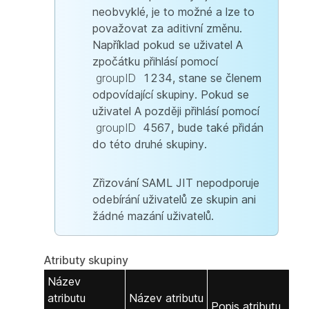
neobvyklé, je to možné a lze to
považovat za aditivní změnu.
Například pokud se uživatel A
zpočátku přihlásí pomocí
groupID
1234, stane se členem
odpovídající skupiny. Pokud se
uživatel A později přihlásí pomocí
groupID
4567, bude také přidán
do této druhé skupiny.
Zřizování SAML JIT nepodporuje
odebírání uživatelů ze skupin ani
žádné mazání uživatelů.
Atributy skupiny
Název
atributu
Název atributu
Popis atributu