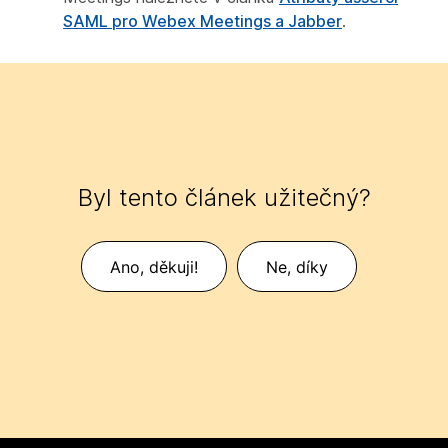
SAML pro Webex Meetings a Jabber
.
Byl tento článek užitečný?
Ano, děkuji!
Ne, díky