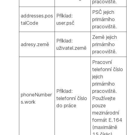
pracoviště.
PSČ jejich
addresses.pos
Příklad:
primárního
talCode
user.psč
pracoviště.
Země jejich
Příklad:
adresy.země
primárního
uživatel.země
pracoviště.
Pracovní
telefonní číslo
jejich
primárního
Příklad:
pracoviště.
phoneNumber
telefonní číslo
Používejte
s.work
do práce
pouze
mezinárodní
formát E.164
(maximálně
15 číslic).