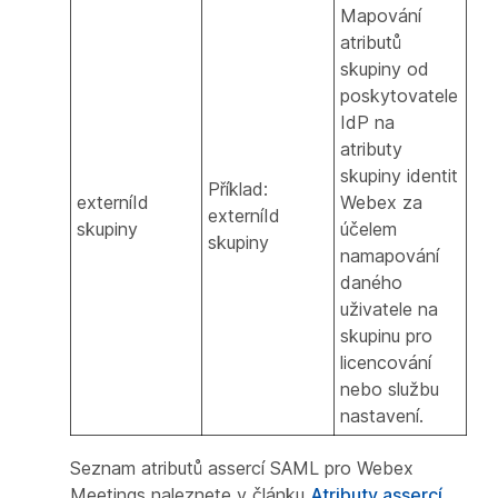
Mapování
atributů
skupiny od
poskytovatele
IdP na
atributy
skupiny identit
Příklad:
externíId
Webex za
externíId
skupiny
účelem
skupiny
namapování
daného
uživatele na
skupinu pro
licencování
nebo službu
nastavení.
Seznam atributů assercí SAML pro Webex
Meetings naleznete v článku
Atributy assercí