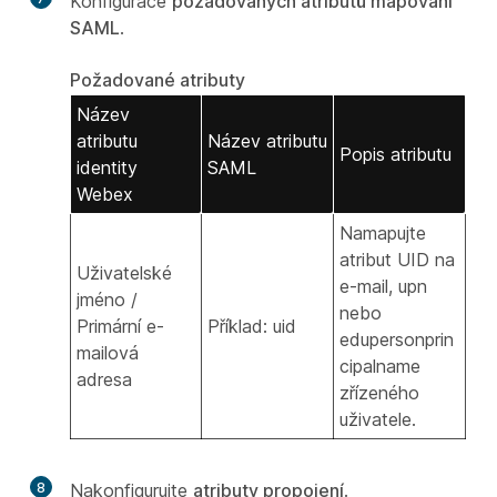
Konfigurace
požadovaných atributů mapování
SAML
.
Požadované atributy
Název
atributu
Název atributu
Popis atributu
identity
SAML
Webex
Namapujte
atribut UID na
Uživatelské
e-mail, upn
jméno /
nebo
Primární e-
Příklad: uid
edupersonprin
mailová
cipalname
adresa
zřízeného
uživatele.
8
Nakonfigurujte
atributy propojení
.