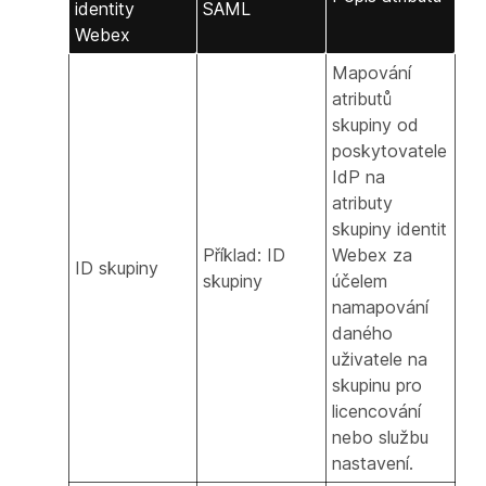
identity
SAML
Webex
Mapování
atributů
skupiny od
poskytovatele
IdP na
atributy
skupiny identit
Příklad: ID
Webex za
ID skupiny
skupiny
účelem
namapování
daného
uživatele na
skupinu pro
licencování
nebo službu
nastavení.