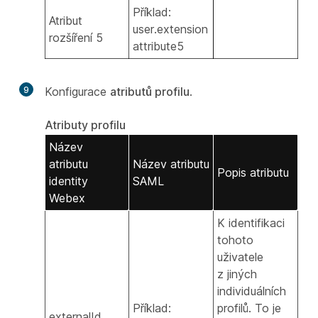
Příklad:
Atribut
user.extension
rozšíření 5
attribute5
9
Konfigurace
atributů profilu
.
Atributy profilu
Název
atributu
Název atributu
Popis atributu
identity
SAML
Webex
K identifikaci
tohoto
uživatele
z jiných
individuálních
Příklad:
profilů. To je
externalId