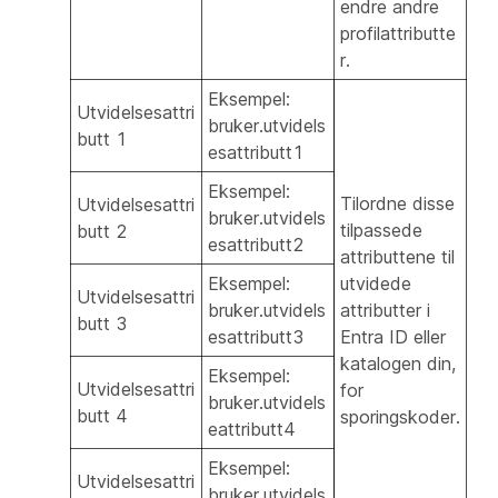
endre andre
profilattributte
r.
Eksempel:
Utvidelsesattri
bruker.utvidels
butt 1
esattributt1
Eksempel:
Tilordne disse
Utvidelsesattri
bruker.utvidels
tilpassede
butt 2
esattributt2
attributtene til
Eksempel:
utvidede
Utvidelsesattri
bruker.utvidels
attributter i
butt 3
esattributt3
Entra ID eller
katalogen din,
Eksempel:
Utvidelsesattri
for
bruker.utvidels
butt 4
sporingskoder.
eattributt4
Eksempel:
Utvidelsesattri
bruker.utvidels