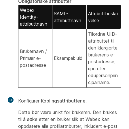
Obligatoriske attributter
Webex
SAML-
Attributtbeskri
Identity-
attributtnavn
velse
attributtnavn
Tilordne UID-
attributtet til
den klargjorte
Brukernavn /
brukerens e-
Primær e-
Eksempel: uid
postadresse,
postadresse
upn eller
edupersonprin
cipalname.
8
Konfigurer
Koblingsattributtene
.
Dette bør være unikt for brukeren. Den brukes
til å søke etter en bruker slik at Webex kan
oppdatere alle profilattributter, inkludert e-post