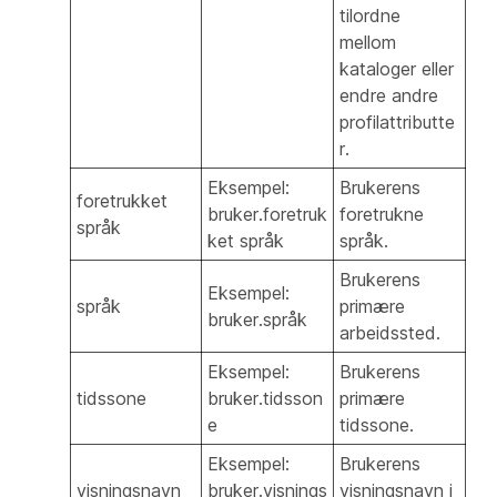
tilordne
mellom
kataloger eller
endre andre
profilattributte
r.
Eksempel:
Brukerens
foretrukket
bruker.foretruk
foretrukne
språk
ket språk
språk.
Brukerens
Eksempel:
språk
primære
bruker.språk
arbeidssted.
Eksempel:
Brukerens
tidssone
bruker.tidsson
primære
e
tidssone.
Eksempel:
Brukerens
visningsnavn
bruker.visnings
visningsnavn i