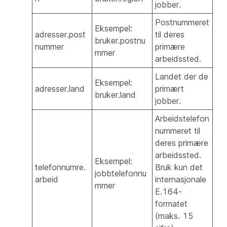
jobber.
Postnummeret
Eksempel:
adresser.post
til deres
bruker.postnu
nummer
primære
mmer
arbeidssted.
Landet der de
Eksempel:
adresser.land
primært
bruker.land
jobber.
Arbeidstelefon
nummeret til
deres primære
arbeidssted.
Eksempel:
telefonnumre.
Bruk kun det
jobbtelefonnu
arbeid
internasjonale
mmer
E.164-
formatet
(maks. 15