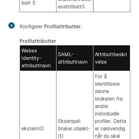
butt 5
esattributt5
9
Konfigurer
Profilattributter
.
Profilattributter
Webex
SAML-
Attributtbeskri
Identity-
attributtnavn
velse
attributtnavn
For å
identifisere
denne
brukeren fra
andre
individuelle
Eksempel:
profiler. Dette
eksternID
bruker.objekt-
er nødvendig
ID
når du skal