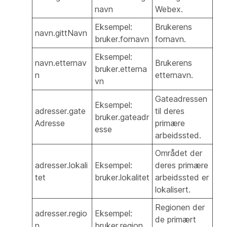
navn
Webex.
Eksempel:
Brukerens
navn.gittNavn
bruker.fornavn
fornavn.
Eksempel:
navn.etternav
Brukerens
bruker.etterna
n
etternavn.
vn
Gateadressen
Eksempel:
adresser.gate
til deres
bruker.gateadr
Adresse
primære
esse
arbeidssted.
Området der
adresser.lokali
Eksempel:
deres primære
tet
bruker.lokalitet
arbeidssted er
lokalisert.
Regionen der
adresser.regio
Eksempel:
de primært
n
bruker.region