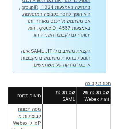
תוסף. לדוגמה, אם משתמש A נכנס
בתחילה באמצעות
groupID
1234,
הוא הופך לחבר בקבוצה המתאימה.
אם משתמש א' ייכנס מאוחר יותר
באמצעות
groupID
4567, הוא
יתווסף גם לקבוצה השנייה הזו.
הקצאת משאבים ל-SAML JIT אינה
תומכת בהסרת משתמשים מקבוצות
או בכל מחיקה של משתמשים.
תכונות קבוצה
שם תכונה של
שם תכונת
תיאור תכונה
זהות Webex
SAML
מפה תכונות
קבוצתיות מ-
IdP ל-Webex