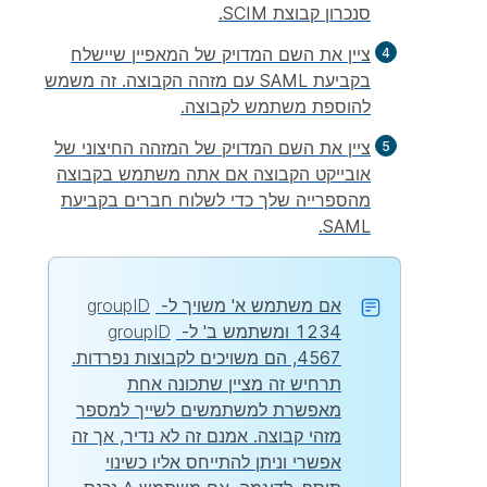
סנכרון קבוצת SCIM.
ציין את השם המדויק של המאפיין שיישלח
בקביעת SAML עם מזהה הקבוצה. זה משמש
להוספת משתמש לקבוצה.
ציין את השם המדויק של המזהה החיצוני של
אובייקט הקבוצה אם אתה משתמש בקבוצה
מהספרייה שלך כדי לשלוח חברים בקביעת
SAML.
אם משתמש א' משויך ל-
groupID
1234 ומשתמש ב' ל-
groupID
4567, הם משויכים לקבוצות נפרדות.
תרחיש זה מציין שתכונה אחת
מאפשרת למשתמשים לשייך למספר
מזהי קבוצה. אמנם זה לא נדיר, אך זה
אפשרי וניתן להתייחס אליו כשינוי