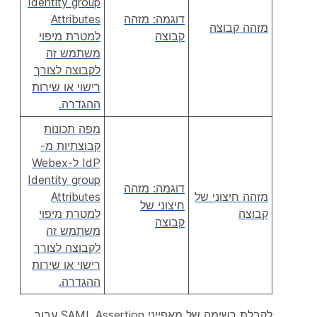
Identity group
דוגמה: מזהה
Attributes
מזהה קבוצה
קבוצה
למטרת מיפוי
משתמש זה
לקבוצה לצורך
רישוי או שירות
ההגדרה.
מפה תכונות
קבוצתיות מ-
IdP ל-Webex
Identity group
דוגמה: מזהה
מזהה חיצוני של
Attributes
חיצוני של
קבוצה
למטרת מיפוי
קבוצה
משתמש זה
לקבוצה לצורך
רישוי או שירות
ההגדרה.
לקבלת רשימה של מאפייני SAML Assertion עבור