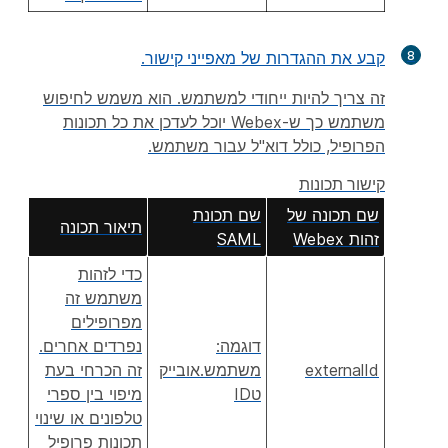
8
קבע את ההגדרות של
מאפייני קישור
.
זה צריך להיות ייחודי למשתמש. הוא משמש לחיפוש
משתמש כך ש-Webex יוכל לעדכן את כל תכונות
הפרופיל, כולל דוא"ל עבור משתמש.
קישור תכונות
שם תכונה של
שם תכונת
תיאור תכונה
זהות Webex
SAML
כדי לזהות
משתמש זה
מפרופילים
דוגמה:
נפרדים אחרים.
externalId
משתמש.אובייק
זה הכרחי בעת
טID
מיפוי בין ספרי
טלפונים או שינוי
תכונות פרופיל