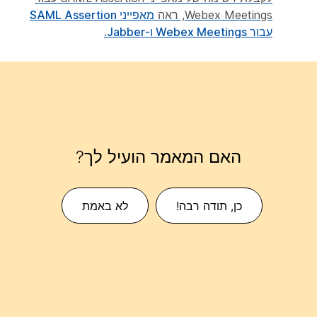
Webex Meetings, ראה
מאפייני SAML Assertion
עבור Webex Meetings ו-Jabber
.
האם המאמר הועיל לך?
כן, תודה רבה!
לא באמת