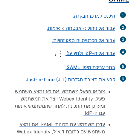
1
היכנס למרכז
הבקרה
.
2
עבור אל
ניהול
>
אבטחה
>
אימות
.
3
עבור אל הכרטיסייה
ספק זהויות
.
4
עבור אל ה-IdP ולחץ על
.
5
בחר
עריכת מיפוי SAML
.
6
קבע את תצורת
הגדרות Just-in-Time (JIT)
.
צור או הפעל משתמש: אם לא נמצא משתמש
פעיל, Webex Identity יוצר את המשתמש
ומעדכן את התכונות לאחר שהמשתמש אימות
עם ה-IdP.
עדכן משתמש עם תכונות SAML: אם נמצא
משתמש עם כתובת דוא"ל, Webex Identity