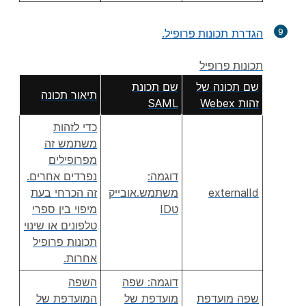
9
הגדרת
תכונות פרופיל
.
תכונות פרופיל
שם תכונה של
שם תכונת
תיאור תכונה
זהות Webex
SAML
כדי לזהות
משתמש זה
מפרופילים
דוגמה:
נפרדים אחרים.
externalId
משתמש.אובייק
זה הכרחי בעת
טID
מיפוי בין ספרי
טלפונים או שינוי
תכונות פרופיל
אחרות.
דוגמה: שפה
השפה
שפה מועדפת
מועדפת של
המועדפת של