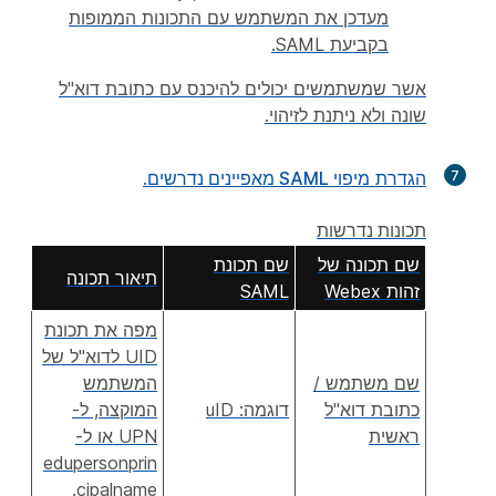
מעדכן את המשתמש עם התכונות הממופות
בקביעת SAML.
אשר שמשתמשים יכולים להיכנס עם כתובת דוא"ל
שונה ולא ניתנת לזיהוי.
7
הגדרת
מיפוי SAML מאפיינים נדרשים
.
תכונות נדרשות
שם תכונה של
שם תכונת
תיאור תכונה
זהות Webex
SAML
מפה את תכונת
UID לדוא"ל של
שם משתמש /
המשתמש
כתובת דוא"ל
דוגמה: uID
המוקצה, ל-
ראשית
UPN או ל-
edupersonprin
cipalname.