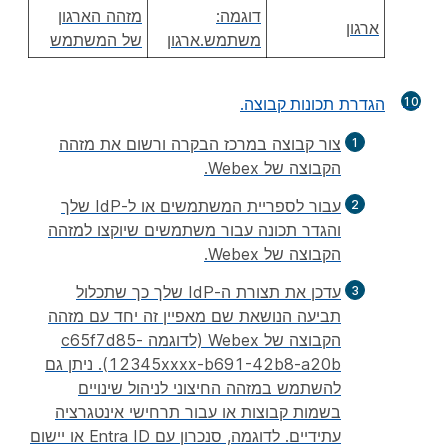
דוגמה:
מזהה הארגון
ארגון
משתמש.ארגון
של המשתמש
10
הגדרת
תכונות קבוצה
.
צור קבוצה במרכז הבקרה ורשום את מזהה
הקבוצה של Webex.
עבור לספריית המשתמשים או ל-IdP שלך
והגדר תכונה עבור משתמשים שיוקצו למזהה
הקבוצה של Webex.
עדכן את תצורת ה-IdP שלך כך שתכלול
תביעה הנושאת שם מאפיין זה יחד עם מזהה
הקבוצה של Webex (לדוגמה c65f7d85-
b691-42b8-a20b-⁦12345xxxx⁩). ניתן גם
להשתמש במזהה החיצוני לניהול שינויים
בשמות קבוצות או עבור תרחישי אינטגרציה
עתידיים. לדוגמה, סנכרון עם Entra ID או יישום