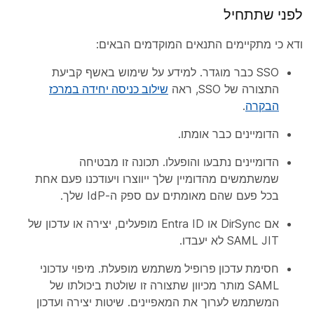
לפני שתתחיל
ודא כי מתקיימים התנאים המוקדמים הבאים:
SSO כבר מוגדר. למידע על שימוש באשף קביעת
התצורה של SSO, ראה
שילוב כניסה יחידה במרכז
הבקרה
.
הדומיינים כבר אומתו.
הדומיינים נתבעו והופעלו. תכונה זו מבטיחה
שמשתמשים מהדומיין שלך ייווצרו ויעודכנו פעם אחת
בכל פעם שהם מאומתים עם ספק ה-IdP שלך.
אם DirSync או Entra ID מופעלים, יצירה או עדכון של
SAML JIT לא יעבדו.
חסימת עדכון פרופיל משתמש
מופעלת. מיפוי עדכוני
SAML מותר מכיוון שתצורה זו שולטת ביכולתו של
המשתמש לערוך את המאפיינים. שיטות יצירה ועדכון