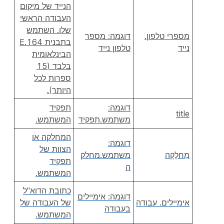
הנייד של מיקום
העבודה הראשי
שלו. השתמש
מספרי טלפון.
דוגמה: מספר
בתבנית E.164
נייד
טלפון נייד
הבינלאומית
בלבד (15
ספרות לכל
היותר).
דוגמה:
תפקיד
title
משתמש.תפקיד
המשתמש.
המחלקה או
דוגמה:
הצוות של
מַחלָקָה
משתמש.מחלק
תפקיד
ה
המשתמש.
כתובת הדוא"ל
דוגמה: אימיילים
אימיילים. עבודה
של העבודה של
בעבודה
המשתמש.