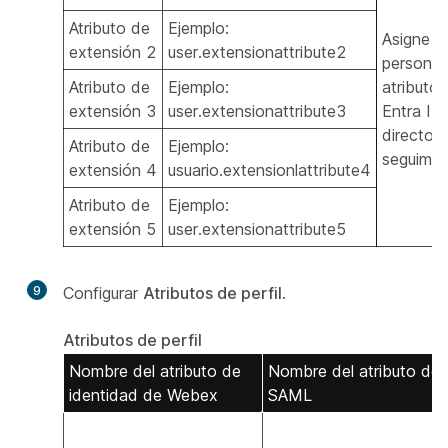
Atributo de
Ejemplo:
Asigne e
extensión 2
user.extensionattribute2
personal
Atributo de
Ejemplo:
atributo
extensión 3
user.extensionattribute3
Entra ID
directori
Atributo de
Ejemplo:
seguimie
extensión 4
usuario.extensionlattribute4
Atributo de
Ejemplo:
extensión 5
user.extensionattribute5
9
Configurar
Atributos de perfil
.
Atributos de perfil
Nombre del atributo de
Nombre del atributo de
identidad de Webex
SAML