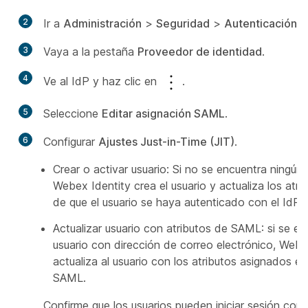
2
Ir a
Administración
>
Seguridad
>
Autenticación
.
3
Vaya a la pestaña
Proveedor de identidad
.
4
Ve al IdP y haz clic en
.
5
Seleccione
Editar asignación SAML
.
6
Configurar
Ajustes Just-in-Time (JIT)
.
Crear o activar usuario: Si no se encuentra ningún 
Webex Identity crea el usuario y actualiza los atr
de que el usuario se haya autenticado con el IdP.
Actualizar usuario con atributos de SAML: si se en
usuario con dirección de correo electrónico, Webe
actualiza al usuario con los atributos asignados en
SAML.
Confirme que los usuarios pueden iniciar sesión con