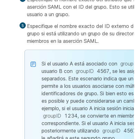
aserción SAML con el ID del grupo. Esto se utiliz
usuario a un grupo.
Especifique el nombre exacto del ID externo del
grupo si está utilizando un grupo de su directorio
miembros en la aserción SAML.
Si el usuario A está asociado con
groupID
usuario B con
groupID
4567, se les asign
separados. Este escenario indica que un ún
permite a los usuarios asociarse con múltip
identificadores de grupo. Si bien esto es
es posible y puede considerarse un cambio
ejemplo, si el usuario A inicia sesión inici
groupID
1234, se convierte en miembro 
correspondiente. Si el usuario A inicia sesi
posteriormente utilizando
groupID
4567, 
le añadirá a este segundo grupo.