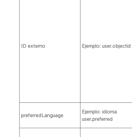
ID externo
Ejemplo: user.objectid
Ejemplo: idioma
preferredLanguage
user.preferred