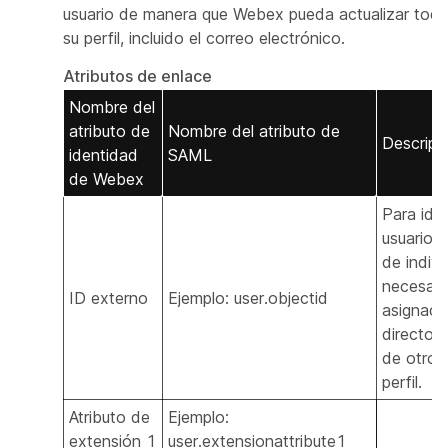
usuario de manera que Webex pueda actualizar todos
su perfil, incluido el correo electrónico.
Atributos de enlace
Nombre del
atributo de
Nombre del atributo de
Descripci
identidad
SAML
de Webex
Para iden
usuario d
de indivi
necesari
ID externo
Ejemplo: user.objectid
asignaci
director
de otros
perfil.
Atributo de
Ejemplo:
extensión 1
user.extensionattribute1