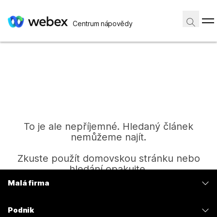
Centrum nápovědy
To je ale nepříjemné. Hledaný článek
nemůžeme najít.
Zkuste použít domovskou stránku nebo
hledání opakujte.
Malá firma
Ceny
Domů
Podnik