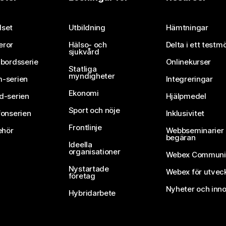
Skicka in en fråga
set
Utbildning
Hämtningar
eror
Hälso- och
Delta i ett testm
sjukvård
vbordsserie
Onlinekurser
Statliga
myndigheter
-serien
Integreringar
Ekonomi
d-serien
Hjälpmedel
Sport och nöje
fonserien
Inklusivitet
Frontlinje
ehör
Webbseminarier 
begäran
Ideella
organisationer
Webex Communi
Nystartade
Webex för utvec
företag
Nyheter och inno
Hybridarbete