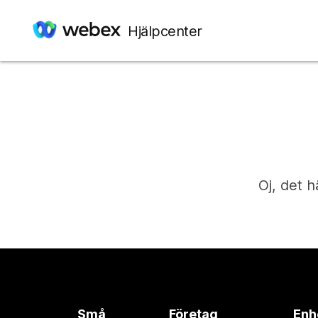
Hjälpcenter
Oj, det h
Små
Företag
Enh