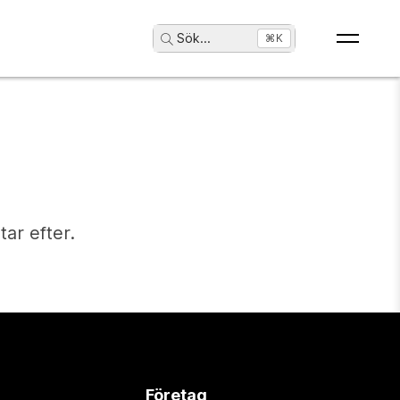
Sök
...
⌘K
tar efter.
Företag