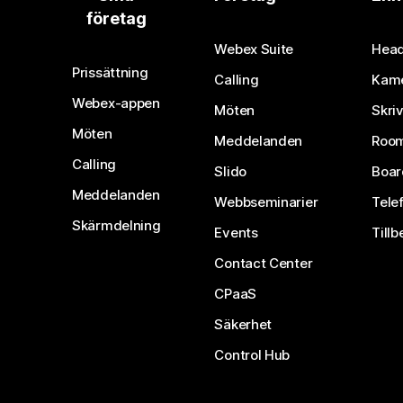
företag
Webex Suite
Head
Prissättning
Calling
Kam
Webex-appen
Möten
Skri
Möten
Meddelanden
Room
Calling
Slido
Boar
Meddelanden
Webbseminarier
Tele
Skärmdelning
Events
Tillb
Contact Center
CPaaS
Säkerhet
Control Hub