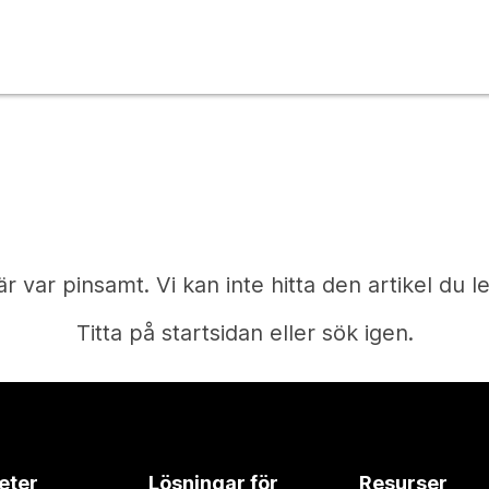
är var pinsamt. Vi kan inte hitta den artikel du le
Titta på startsidan eller sök igen.
Start
eter
Lösningar för
Resurser
Behöver du ett svar?