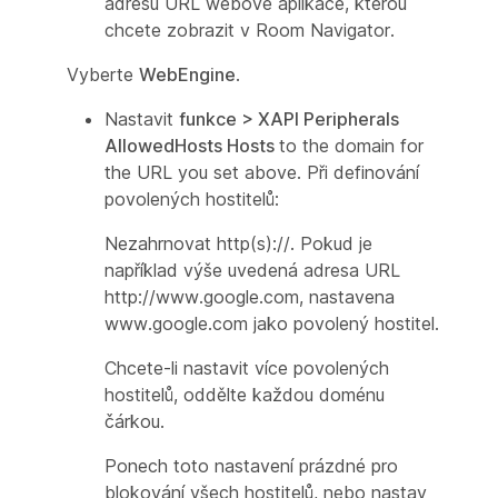
adresu URL webové aplikace, kterou
chcete zobrazit v Room Navigator.
Vyberte
WebEngine
.
Nastavit
funkce > XAPI Peripherals
AllowedHosts Hosts
to the domain for
the URL you set above. Při definování
povolených hostitelů:
Nezahrnovat http(s)://. Pokud je
například výše uvedená adresa URL
http://www.google.com, nastavena
www.google.com jako povolený hostitel.
Chcete-li nastavit více povolených
hostitelů, oddělte každou doménu
čárkou.
Ponech toto nastavení prázdné pro
blokování všech hostitelů, nebo nastav