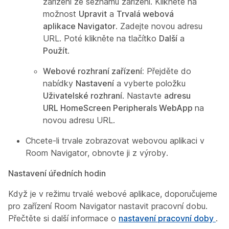
zařízení ze seznamu zařízení. Klikněte na
možnost
Upravit
a
Trvalá webová
aplikace Navigator
. Zadejte novou adresu
URL. Poté klikněte na tlačítko
Další
a
Použít
.
Webové rozhraní zařízení:
Přejděte do
nabídky
Nastavení
a vyberte položku
Uživatelské rozhraní
. Nastavte
adresu
URL HomeScreen Peripherals WebApp
na
novou adresu URL.
Chcete-li trvale zobrazovat webovou aplikaci v
Room Navigator, obnovte ji z výroby.
Nastavení úředních hodin
Když je v režimu trvalé webové aplikace, doporučujeme
pro zařízení Room Navigator nastavit pracovní dobu.
Přečtěte si další informace o
nastavení pracovní doby
.