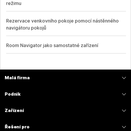
režimu
Rezervace venkovního pokoje pomocí nástěnného
navigátoru pokojů
Room Navigator jako samostatné zařízení
Malá firma
Ceny
Podnik
Aplikace Webex
Webex Suite
Zařízení
Schůzky
Calling
Náhlavní soupravy
Calling
Řešení pro
Schůzky