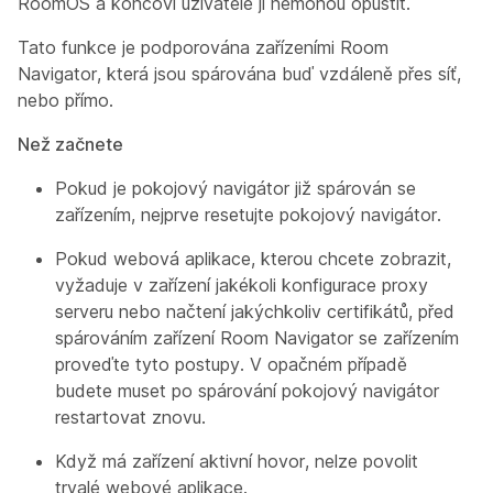
RoomOS a koncoví uživatelé ji nemohou opustit.
Tato funkce je podporována zařízeními Room
Navigator, která jsou spárována buď vzdáleně přes síť,
nebo přímo.
Než začnete
Pokud je pokojový navigátor již spárován se
zařízením, nejprve resetujte pokojový navigátor.
Pokud webová aplikace, kterou chcete zobrazit,
vyžaduje v zařízení jakékoli konfigurace proxy
serveru nebo načtení jakýchkoliv certifikátů, před
spárováním zařízení Room Navigator se zařízením
proveďte tyto postupy. V opačném případě
budete muset po spárování pokojový navigátor
restartovat znovu.
Když má zařízení aktivní hovor, nelze povolit
trvalé webové aplikace.