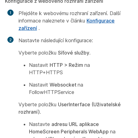
Konfigurace z webového rozhraní zařízení
Přejděte k webovému rozhraní zařízení. Další
informace naleznete v článku
Konfigurace
zařízení
.
Nastavte následující konfigurace:
Vyberte položku
Síťové služby
.
Nastavit
HTTP > Režim
na
HTTP+HTTPS
Nastavit
Websocket
na
FollowHTTPService
Vyberte položku
UserInterface (Uživatelské
rozhraní)
.
Nastavte
adresu URL aplikace
HomeScreen Peripherals WebApp
na