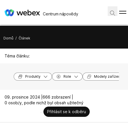
Centrum nápovědy
Domů
/
Článek
Téma článku:
Produkty
Role
Modely zařízení
09. prosince 2024 |
666 zobrazení |
0 osob/y, podle nichž byl obsah užitečný
Přihlásit se k odběru