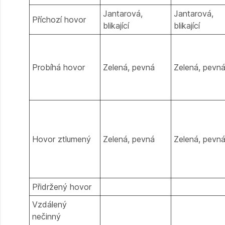
Jantarová,
Jantarová,
Příchozí hovor
blikající
blikající
Probíhá hovor
Zelená, pevná
Zelená, pevn
Hovor ztlumený
Zelená, pevná
Zelená, pevn
Přidržený hovor
Vzdálený
nečinný