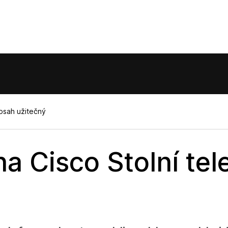
obsah užitečný
na Cisco Stolní tel