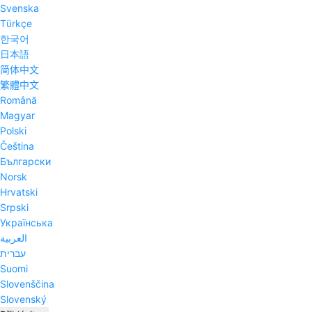
Svenska
Tϋrkçe
한국어
日本語
简体中文
繁體中文
Română
Magyar
Polski
Čeština
Български
Norsk
Hrvatski
Srpski
Українська
العربية
עברית
Suomi
Slovenščina
Slovenský