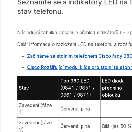
Seznamte se s indikátory LED na te
stav telefonu.
Následující tabulka obsahuje přehled indikátorů LED 
Další informace o rozložení LED na telefonu a rozšiřu
Začínáme se stolním telefonem Cisco řady 98
Cisco Rozšiřující modul klíče pro stolní telefo
Top 360 LED
LED dioda
Stav
(9841 / 9851 /
předního
9861 / 9871)
oblouku
Zavedení (fáze
Červená, plná
1)
Zavedení (fáze
Červená, plná
Bílá (jas 50 %
2)