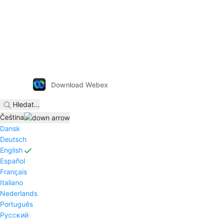
Download Webex
Hledat
...
Čeština
Dansk
Deutsch
English
Español
Français
Italiano
Nederlands
Português
Pyccĸий