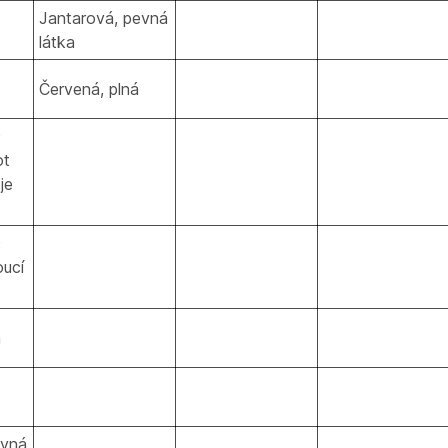
Jantarová, pevná
látka
Červená, plná
)
ot
je
)
oucí
á
evná