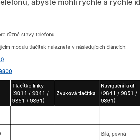
lefonu, abyste mohli rychle a rychle id
pro různé stavy telefonu.
jícím modulu tlačítek naleznete v následujících článcích:
00
n 9800
Tlačítko linky
Navigační kruh
(9811 / 9841 /
Zvuková tlačítka
(9841 / 9851 /
9851 / 9861)
9861)
)
Bílá, pevná