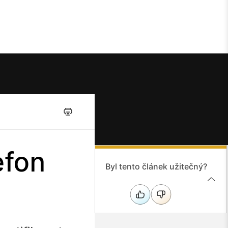
efon
Byl tento článek užitečný?