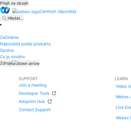
Přejít na obsah
Centrum nápovědy
Hledat
...
Začínáme
Nápověda podle produktu
Správa
Co je nového
Zdroje
SUPPORT
LEARN
Join a meeting
Video r
Developer Tools
Webex 
Adoption Hub
Live Ev
Contact Support
Webex 