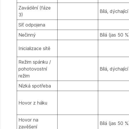
Zavádění (fáze
Bílá, dýchající
3)
Síť odpojena
Nečinný
Bílá (jas 50 %
Inicializace sítě
Režim spánku /
pohotovostní
Bílá, dýchající
režim
Nízká spotřeba
Hovor z háku
Hovor na
Bílá (jas 50 %
zavěšení