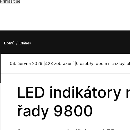
Přihlásit se
Domů
/
Článek
04. června 2026 |
423 zobrazení |
0 osob/y, podle nichž byl 
LED indikátory 
řady 9800