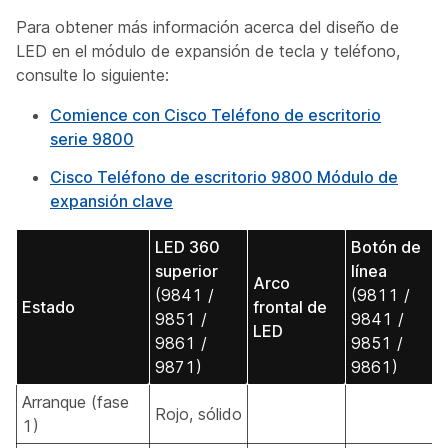
Para obtener más información acerca del diseño de
LED en el módulo de expansión de tecla y teléfono,
consulte lo siguiente:
Comience con Cisco Teléfono de escritorio
serie 9800
Cisco Teléfono de escritorio 9800 Módulo de
expansión clave
LED 360
Botón de
superior
línea
Arco
(9841 /
(9811 /
Estado
frontal de
9851 /
9841 /
LED
9861 /
9851 /
9871)
9861)
Arranque (fase
Rojo, sólido
1)