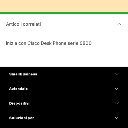
Articoli correlati
Inizia con Cisco Desk Phone serie 9800
Small Business
Prezzi
Aziendale
App Webex
Webex Suite
Dispositivi
Meetings
Calling
Cuffie
Calling
Soluzioni per
Meetings
Videocamere
Istruzione