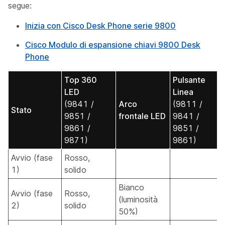
segue:
Inizia con Cisco Desk Phone serie 9800
Cisco Modulo di espansione chiavi 9800 Desk
Phone
Top 360
Pulsante
LED
Linea
(9841 /
Arco
(9811 /
Stato
9851 /
frontale LED
9841 /
9861 /
9851 /
9871)
9861)
Avvio (fase
Rosso,
1)
solido
Bianco
Avvio (fase
Rosso,
(luminosità
2)
solido
50%)