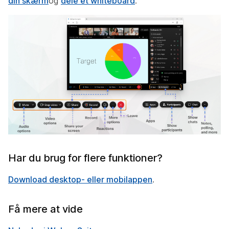
din skærm
og
dele et whiteboard
.
Har du brug for flere funktioner?
Download desktop- eller mobilappen
.
Få mere at vide