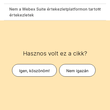
Nem a Webex Suite értekezletplatformon tartott
értekezletek
Hasznos volt ez a cikk?
Igen, köszönöm!
Nem igazán