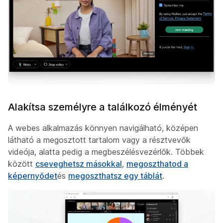
Alakítsa személyre a találkozó élményét
A webes alkalmazás könnyen navigálható, középen
látható a megosztott tartalom vagy a résztvevők
videója, alatta pedig a megbeszélésvezérlők. Többek
között
cseveghetsz másokkal
,
megoszthatod a
képernyődet
és
megoszthatsz egy táblát
.