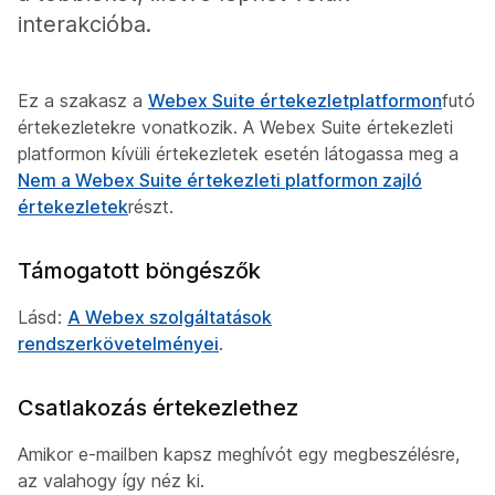
interakcióba.
Ez a szakasz a
Webex Suite értekezletplatformon
futó
értekezletekre vonatkozik. A Webex Suite értekezleti
platformon kívüli értekezletek esetén látogassa meg a
Nem a Webex Suite értekezleti platformon zajló
értekezletek
részt.
Támogatott böngészők
Lásd:
A Webex szolgáltatások
rendszerkövetelményei
.
Csatlakozás értekezlethez
Amikor e-mailben kapsz meghívót egy megbeszélésre,
az valahogy így néz ki.