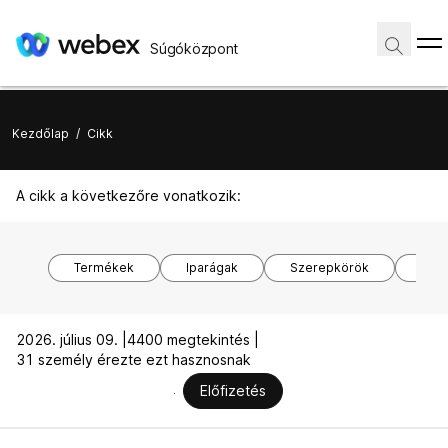
Súgóközpont
Kezdőlap
/
Cikk
A cikk a következőre vonatkozik:
Termékek
Iparágak
Szerepkörök
Ope
2026. július 09. |
4400 megtekintés |
31 személy érezte ezt hasznosnak
Előfizetés