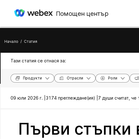
Помощен център
Начало
/
Статия
Тази статия се отнася за:
Продукти
Отрасли
Роли
09 юли 2026 г. |
3174 преглеждане(ия) |
7 души считат, че
Първи стъпки 