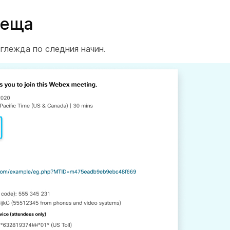
реща
зглежда по следния начин.