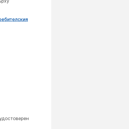
ърху
требителския
 удостоверен