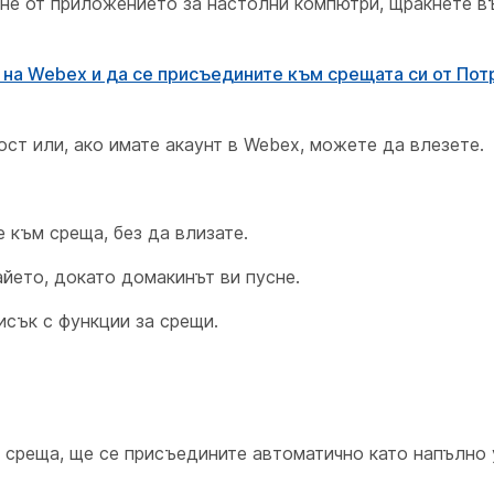
а не от приложението за настолни компютри, щракнете в
и на Webex и да се присъедините към срещата си от По
ст или, ако имате акаунт в Webex, можете да влезете.
 към среща, без да влизате.
айето, докато домакинът ви пусне.
исък с функции за срещи.
м среща, ще се присъедините автоматично като напълно