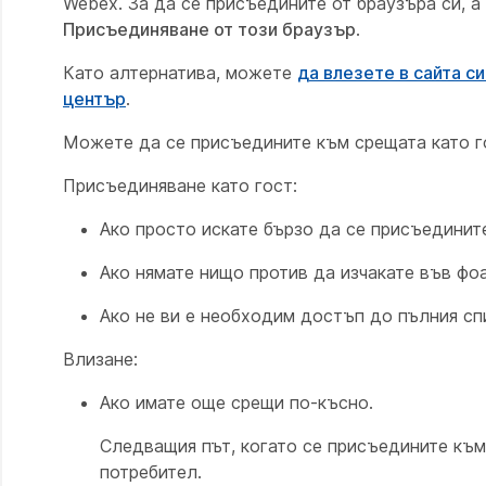
Webex. За да се присъедините от браузъра си, 
Присъединяване от този браузър
.
Като алтернатива, можете
да влезете в сайта с
център
.
Можете да се присъедините към срещата като го
Присъединяване като гост:
Ако просто искате бързо да се присъедините
Ако нямате нищо против да изчакате във фо
Ако не ви е необходим достъп до пълния сп
Влизане:
Ако имате още срещи по-късно.
Следващия път, когато се присъедините къ
потребител.