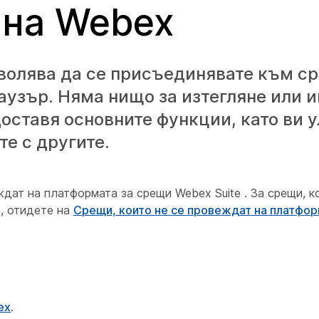
 на Webex
волява да се присъединявате към с
аузър. Няма нищо за изтегляне или и
оставя основните функции, като ви 
е с другите.
еждат на платформата за срещи Webex Suite
. За срещи, к
, отидете на
Срещи, които не се провеждат на платфор
ex
.