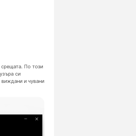
 срещата. По този
аузъра си
 виждани и чувани