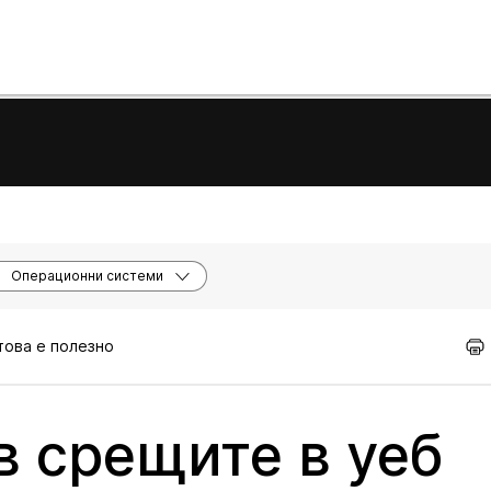
Операционни системи
 това е полезно
в срещите в уеб