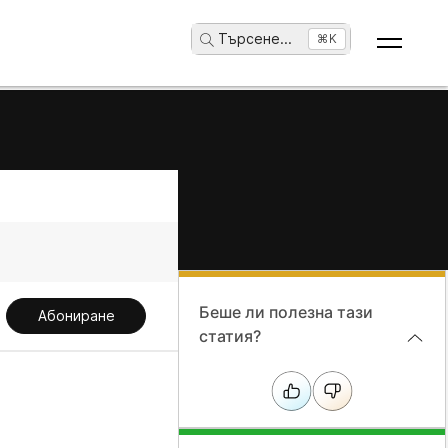
Търсене
...
⌘K
Беше ли полезна тази
Абониране
статия?