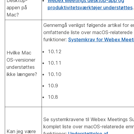
Desktop-
Webex Meetings desktop-app og
appen på
produktivitetsværktøjer understøttes
.
Mac?
Gennemgå venligst følgende artikel for e
omfattende liste over macOS-relaterede
funktioner:
Systemkrav for Webex Meeti
10.12
Hvilke Mac
OS-versioner
10.11
understøttes
ikke længere?
10.10
10.9
10.8
Se systemkravene til Webex Meetings Sui
komplet liste over macOS-relaterede em
Kan jeg være
funktioner:
Understøttelse af