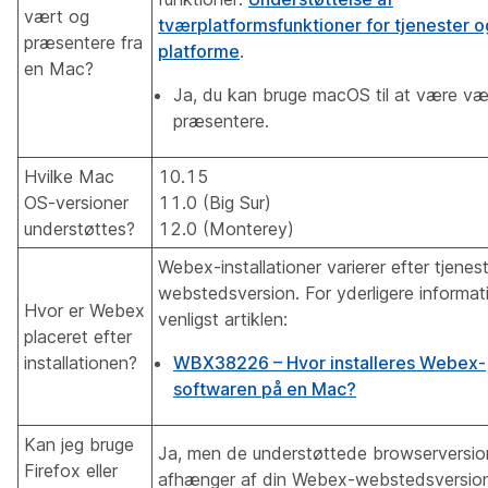
vært og
tværplatformsfunktioner for tjenester o
præsentere fra
platforme
.
en Mac?
Ja, du kan bruge macOS til at være væ
præsentere.
Hvilke Mac
10.15
OS-versioner
11.0 (Big Sur)
understøttes?
12.0 (Monterey)
Webex-installationer varierer efter tjene
webstedsversion. For yderligere informat
Hvor er Webex
venligst artiklen:
placeret efter
installationen?
WBX38226 – Hvor installeres Webex-
softwaren på en Mac?
Kan jeg bruge
Ja, men de understøttede browserversio
Firefox eller
afhænger af din Webex-webstedsversion