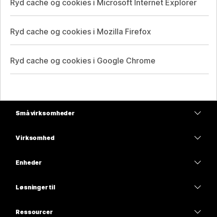
Ryd cache og cookies i Microsoft Internet Explorer
Ryd cache og cookies i Mozilla Firefox
Ryd cache og cookies i Google Chrome
Små virksomheder
Priser
Virksomhed
Webex-app
Webex Suite
Enheder
Meetings
Calling
headsets
Calling
Løsninger til
Meetings
Kameraer
Uddannelse
Meddelelser
Meddelelser
Ressourcer