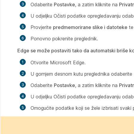
Odaberite
Postavke
, a zatim kliknite na
Privat
U odjeljku
Očisti podatke o
pregledavanju odab
Provjerite
predmemorirane slike i datoteke
t
Ponovno pokrenite preglednik.
Edge se može postaviti tako da automatski briše ko
Otvorite Microsoft Edge.
U gornjem desnom kutu preglednika odaberite
Odaberite
Postavke
, a zatim kliknite na
Privat
U odjeljku
Očisti podatke o
pregledavanju odab
Omogućite podatke koji se žele izbrisati svaki 