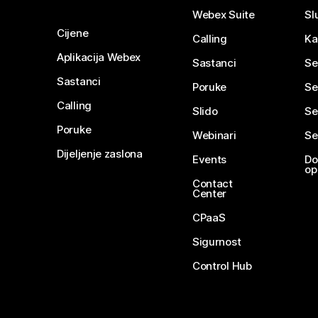
Webex Suite
Sl
Cijene
Calling
Ka
Aplikacija Webex
Sastanci
Se
Sastanci
Poruke
Se
Calling
Slido
Se
Poruke
Webinari
Se
Dijeljenje zaslona
Events
Do
op
Contact
Center
CPaaS
Sigurnost
Control Hub