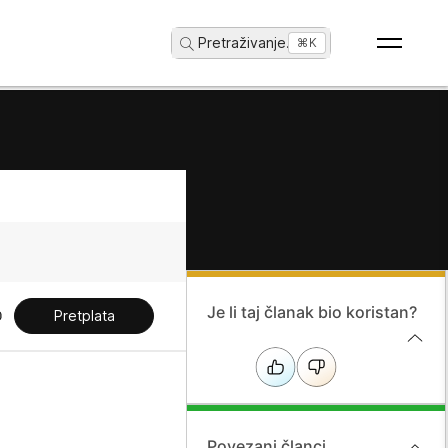
Pretraživanje
...
⌘K
Je li taj članak bio koristan?
Pretplata
Povezani članci