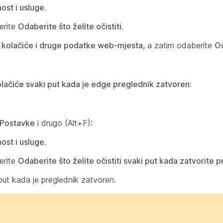
nost i usluge
.
erite
Odaberite što želite očistiti
.
e
kolačiće i druge podatke web-mjesta,
a zatim odaberite
Oč
lačiće svaki put kada je edge preglednik zatvoren:
Postavke
i drugo (Alt+F):
nost i usluge
.
erite
Odaberite što želite očistiti svaki put kada zatvorite 
put kada je preglednik zatvoren.