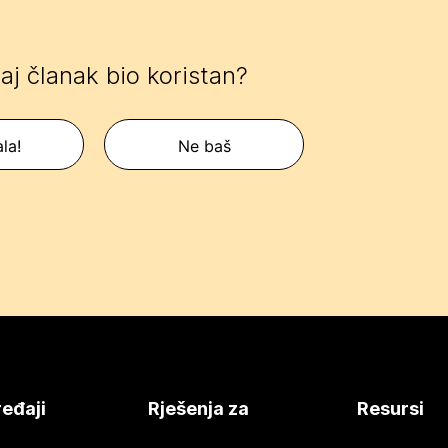
 taj članak bio koristan?
la!
Ne baš
eđaji
Rješenja za
Resursi