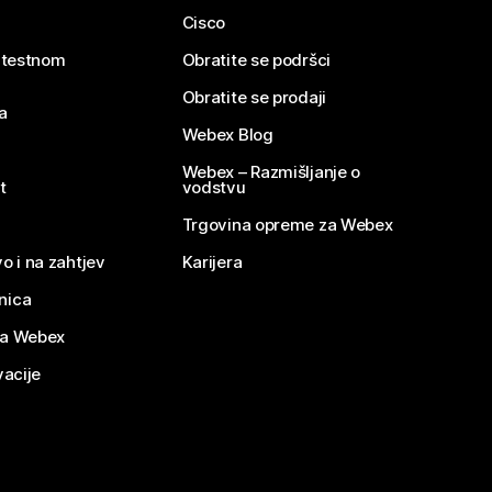
Cisco
e testnom
Obratite se podršci
Obratite se prodaji
a
Webex Blog
Webex – Razmišljanje o
t
vodstvu
Trgovina opreme za Webex
o i na zahtjev
Karijera
nica
za Webex
vacije