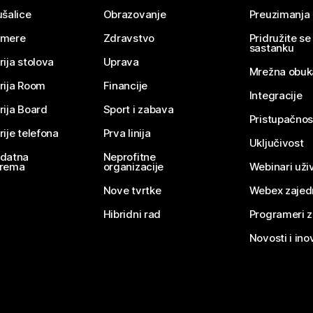
ušalice
Obrazovanje
Preuzimanja
mere
Zdravstvo
Pridružite s
sastanku
rija stolova
Uprava
Mrežna obuk
rija Room
Financije
Integracije
rija Board
Sport i zabava
Pristupačnos
rije telefona
Prva linija
Uključivost
datna
Neprofitne
rema
organizacije
Webinari uživ
Nove tvrtke
Webex zajed
Hibridni rad
Programeri 
Novosti i ino