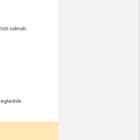
isti odmah
.
preglednik
.