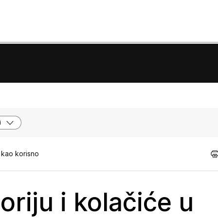
i
 kao korisno
riju i kolačiće u