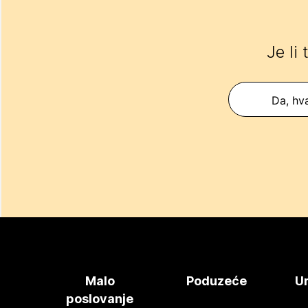
Je li
Da, hva
Malo
Poduzeće
Ur
poslovanje