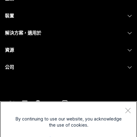
Webex 應用程式
Webex Suite
裝置
Meetings
Calling
耳機
Calling
解決方案，適用於
Meetings
攝影機
Messaging
教育
Messaging
資源
Desk 系列
螢幕共用
醫療保健
Slido
下載
Room 系列
公司
政府
Webinars
加入測驗會議
Board 系列
Cisco
財務
Events
線上課程
電話系列
聯絡技術支援
運動與娛樂
Contact Center
整合
配件
聯絡銷售人員
前線
CPaaS
協助工具
條款和條件
Webex 部落格
非營利
安全性
By continuing to use our website, you acknowledge
包容性
隱私權聲明
the use of cookies.
Webex 思想領導力
啟動
Control Hub
Cookie
即時和隨選網路研討會