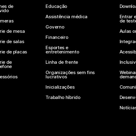
nes de
Educação
Downlo
vido
Assistência médica
Entrar 
meras
de test
Governo
rie de mesa
Aulas o
Financeiro
rie de salas
Integra
Esportes e
rie de placas
entretenimento
Acessib
rie de
Linha de frente
Inclusi
lefone
Organizações sem fins
Webinar
essórios
lucrativos
deman
Inicializações
Comuni
Trabalho híbrido
Desenv
Notícia