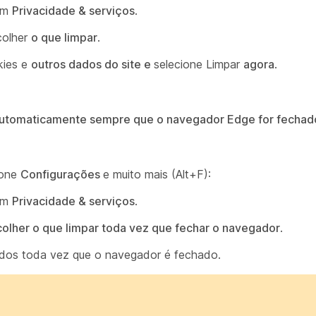
 em
Privacidade & serviços
.
colher
o que limpar
.
ies e
outros dados do site e
selecione Limpar
agora
.
 automaticamente sempre que o navegador Edge for fechad
ione
Configurações
e muito mais (Alt+F):
 em
Privacidade & serviços
.
olher o que limpar toda vez que fechar o navegador
.
uídos toda vez que o navegador é fechado.