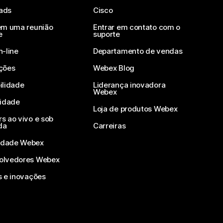
ads
Cisco
em uma reunião
Entrar em contato com o
e
suporte
n-line
Departamento de vendas
ções
Webex Blog
ilidade
Liderança inovadora
Webex
vidade
Loja de produtos Webex
s ao vivo e sob
da
Carreiras
dade Webex
olvedores Webex
s e inovações