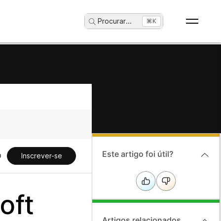
Procurar
...
⌘K
Este artigo foi útil?
Inscrever-se
oft
Artigos relacionados