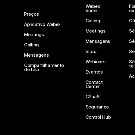
Webex
Fo
Suite
ou
Preços
Calling
Câ
Aplicativo Webex
Meetings
Sé
Meetings
Mensagens
Sé
Calling
Slido
Sé
Mensagens
Webinars
Sé
Compartilhamento
te
de tela
Eventos
Ac
Contact
Center
CPaaS
Segurança
Control Hub