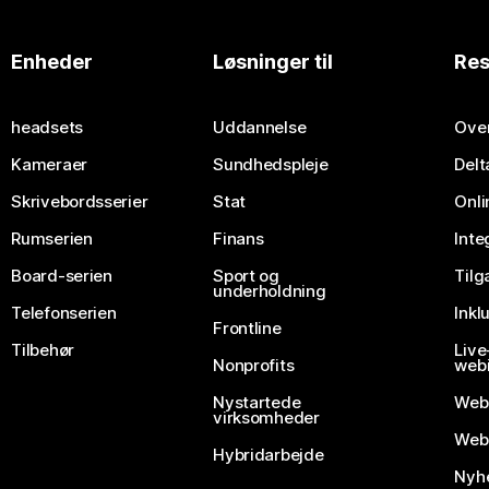
Enheder
Løsninger til
Res
headsets
Uddannelse
Over
Kameraer
Sundhedspleje
Delt
Skrivebordsserier
Stat
Onli
Rumserien
Finans
Inte
Board-serien
Sport og
Til
underholdning
Telefonserien
Inkl
Frontline
Tilbehør
Liv
Nonprofits
webi
Nystartede
Web
virksomheder
Webe
Hybridarbejde
Nyhe