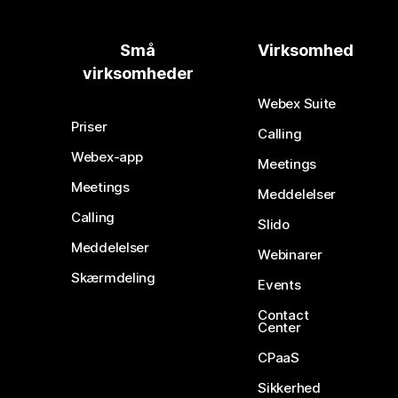
Små
Virksomhed
virksomheder
Webex Suite
Priser
Calling
Webex-app
Meetings
Meetings
Meddelelser
Calling
Slido
Meddelelser
Webinarer
Skærmdeling
Events
Contact
Center
CPaaS
Sikkerhed