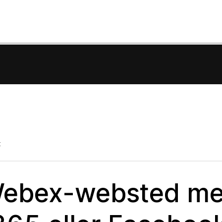
t
 Webex-websted m