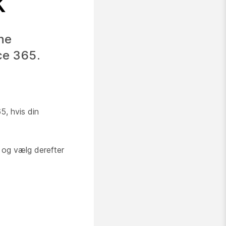
k
ne
ce 365.
5, hvis din
, og vælg derefter