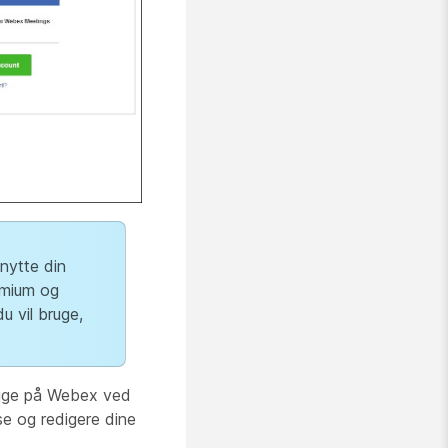
knytte din
omium og
 vil bruge,
ogge på Webex ved
se og redigere dine