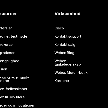
sourcer
Virksomhed
førsler
Cisco
ag i et testmøde
Kontakt support
nekurser
Kontakt salg
grationer
Webex Blog
gængelighed
Webex
tankelederskab
usion
Webex Merch-butik
e- og on-demand-
narer
Karrierer
ex-fællesskabet
x til udviklere
der og innovationer