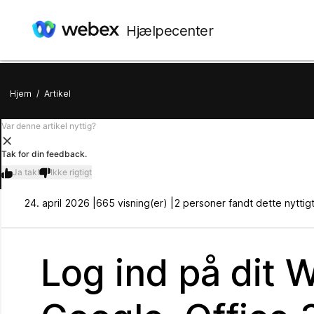
Hjælpecenter
Hjem
/
Artikel
Var denne artikel nyttig?
Tak for din feedback.
Ja tak!
Ikke rigtigt
24. april 2026 |
665 visning(er) |
2 personer fandt dette nyttig
Log ind på dit