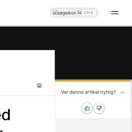
Søg
...
Ctrl K
Var denne artikel nyttig?
ed