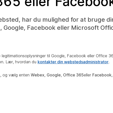
365 eller Faceboo
bsted, har du mulighed for at bruge di
x, Google, Facebook eller Microsoft Offi
gitimationsoplysninger til Google, Facebook eller Office 36
ion. Lær, hvordan du
kontakter din webstedsadministrator
.
d
, og vælg enten
Webex
,
Google
,
Office 365
eller
Facebook