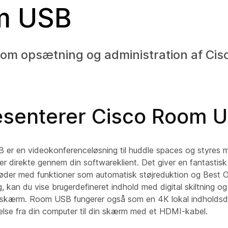
m USB
om opsætning og administration af Ci
æsenterer Cisco Room 
er en videokonferenceløsning til huddle spaces og styres 
ller direkte gennem din softwareklient. Det giver en fantastis
møder med funktioner som automatisk støjreduktion og Best 
g, kan du vise brugerdefineret indhold med digital skiltning og t
 skærm. Room USB fungerer også som en 4K lokal indholdsd
delse fra din computer til din skærm med et HDMI-kabel.