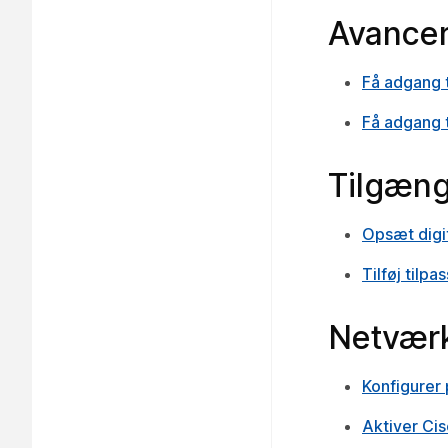
Avancer
Få adgang 
Få adgang t
Tilgæng
Opsæt digit
Tilføj tilpa
Netværk
Konfigurer 
Aktiver Ci