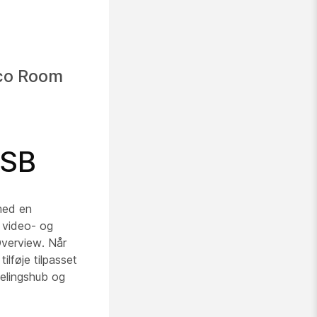
sco Room
USB
med en
k video- og
Overview. Når
ilføje tilpasset
elingshub og