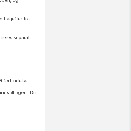
koden, og
er bagefter fra
ureres separat.
 forbindelse.
dstillinger
. Du