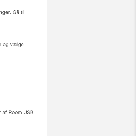
inger
. Gå til
n og vælge
ner af Room USB