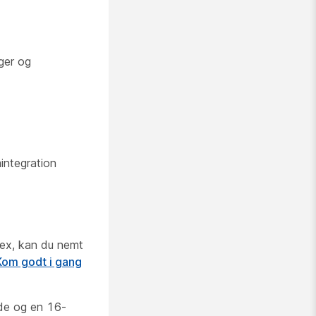
ger og
integration
ebex, kan du nemt
Kom godt i gang
åde og en 16-