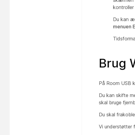
skærmen fo
kontrolle
Du kan ænd
menuen E
Tidsformat
Brug 
På Room USB kan
Du kan skifte me
skal bruge fjern
Du skal frakoble
Vi understøtter