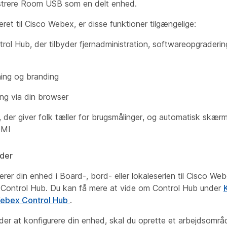
strere Room USB som en delt enhed.
eret til Cisco Webex, er disse funktioner tilgængelige:
ol Hub, der tilbyder fjernadministration, softwareopgraderin
tning og branding
ing via din browser
 der giver folk tæller for brugsmålinger, og automatisk skærm
DMI
der
rerer din enhed i Board-, bord- eller lokaleserien til Cisco W
a Control Hub. Du kan få mere at vide om Control Hub under
ebex Control Hub
.
er at konfigurere din enhed, skal du oprette et arbejdsomr