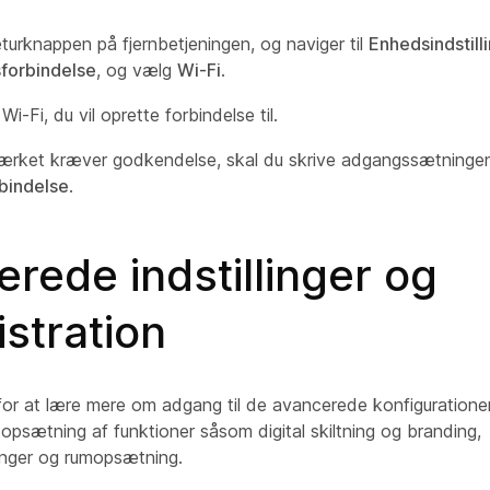
eturknappen på fjernbetjeningen, og naviger til
Enhedsindstill
forbindelse
, og vælg
Wi-Fi
.
i-Fi, du vil oprette forbindelse til.
ærket kræver godkendelse, skal du skrive adgangssætninge
bindelse
.
rede indstillinger og
stration
s for at lære mere om adgang til de avancerede konfiguratio
opsætning af funktioner såsom digital skiltning og branding,
linger og rumopsætning.