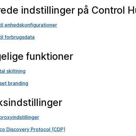
ede indstillinger på Control 
til enhedskonfigurationer
il forbrugsdata
elige funktioner
al skiltning
sset branding
sindstillinger
proxyindstillinger
sco Discovery Protocol (CDP)