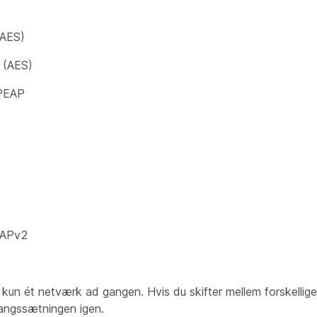
AES)
(AES)
PEAP
APv2
kun ét netværk ad gangen. Hvis du skifter mellem forskellige
angssætningen igen.