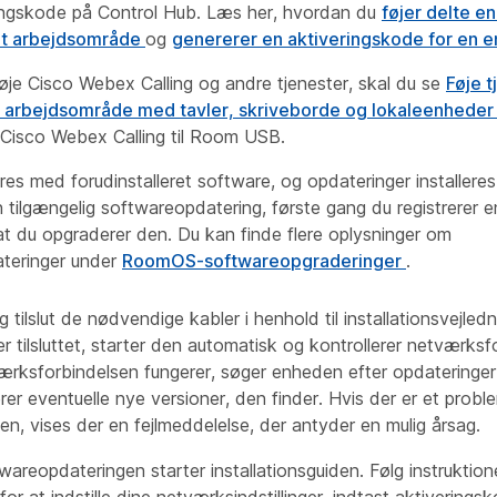
ringskode på Control Hub. Læs her, hvordan du
føjer delte e
l et arbejdsområde
og
genererer en aktiveringskode for en 
ilføje Cisco Webex Calling og andre tjenester, skal du se
Føje t
 arbejdsområde med tavler, skriveborde og lokaleenhede
 Cisco Webex Calling til Room USB.
es med forudinstalleret software, og opdateringer installere
n tilgængelig softwareopdatering, første gang du registrerer 
 at du opgraderer den. Du kan finde flere oplysninger om
teringer under
RoomOS-softwareopgraderinger
.
og tilslut de nødvendige kabler i henhold til installationsvejled
 tilsluttet, starter den automatisk og kontrollerer netværksf
ærksforbindelsen fungerer, søger enheden efter opdatering
erer eventuelle nye versioner, den finder. Hvis der er et prob
en, vises der en fejlmeddelelse, der antyder en mulig årsag.
wareopdateringen starter installationsguiden. Følg instruktio