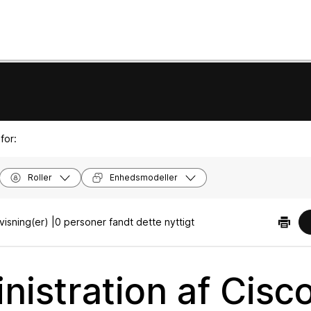
for:
Roller
Enhedsmodeller
isning(er) |
0 personer fandt dette nyttigt
nistration af Cisc