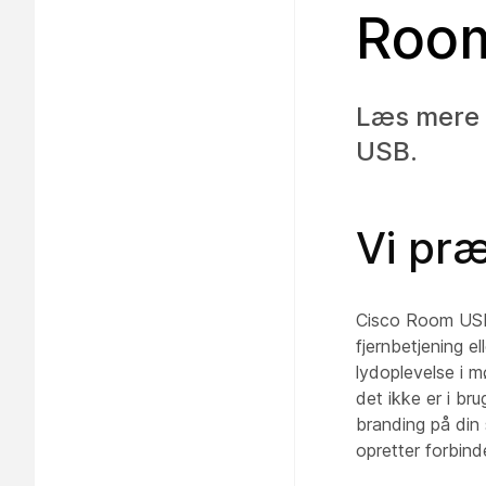
Roo
Læs mere 
USB.
Vi pr
Cisco Room USB 
fjernbetjening e
lydoplevelse i 
det ikke er i bru
branding på din
opretter forbin