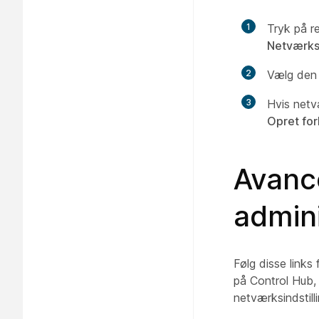
1
Tryk på r
Netværks
2
Vælg den W
3
Hvis netv
Opret for
Avance
admini
Følg disse link
på Control Hub, 
netværksindstil