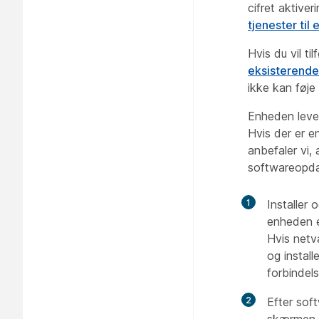
cifret aktive
tjenester ti
Hvis du vil t
eksisterende
ikke kan føje
Enheden lever
Hvis der er e
anbefaler vi,
softwareopda
1
Installer 
enheden er
Hvis netv
og install
forbindels
2
Efter soft