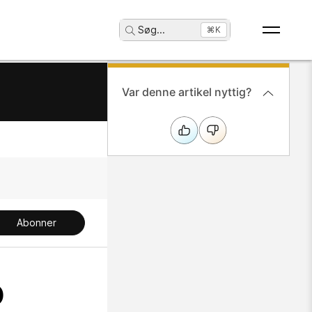
Søg
...
⌘K
Var denne artikel nyttig?
Abonner
o