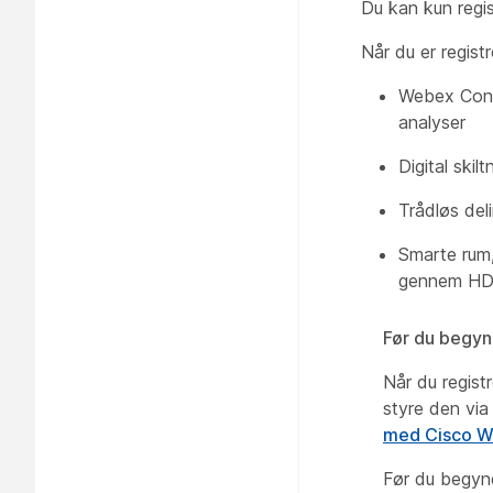
Du kan kun regi
Når du er registr
Webex Contr
analyser
Digital skil
Trådløs del
Smarte rum,
gennem H
Før du begyn
Når du regist
styre den vi
med Cisco W
Før du begynd