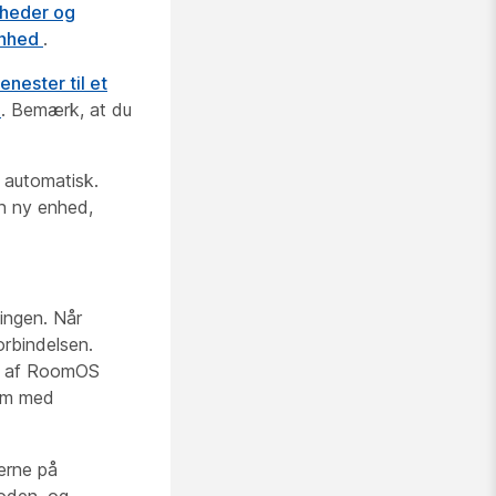
nheder og
enhed
.
jenester til et
r
. Bemærk, at du
s automatisk.
en ny enhed,
ningen. Når
orbindelsen.
er af RoomOS
lem med
nerne på