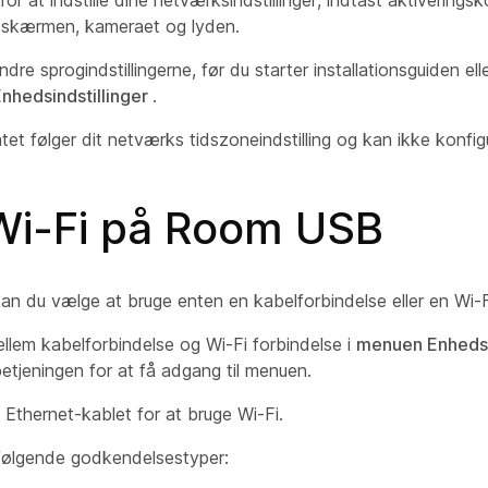
r at indstille dine netværksindstillinger, indtast aktiverings
r skærmen, kameraet og lyden.
re sprogindstillingerne, før du starter installationsguiden ell
nhedsindstillinger
.
et følger dit netværks tidszoneindstilling og kan ikke konfig
Wi-Fi på Room USB
 du vælge at bruge enten en kabelforbindelse eller en Wi-Fi
llem kabelforbindelse og Wi-Fi forbindelse i
menuen Enhedsin
betjeningen for at få adgang til menuen.
 Ethernet-kablet for at bruge Wi-Fi.
 følgende godkendelsestyper: