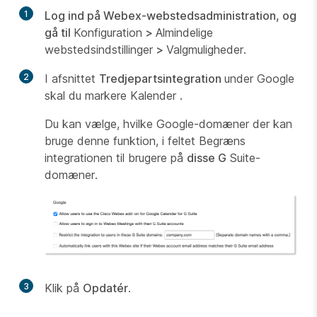
1
Log ind på Webex-webstedsadministration, og
gå til
Konfiguration
>
Almindelige
webstedsindstillinger
>
Valgmuligheder.
2
I afsnittet
Tredjepartsintegration
under Google
skal du markere Kalender
.
Du kan vælge, hvilke Google-domæner der kan
bruge denne funktion, i feltet Begræns
integrationen til brugere på
disse G
Suite-
domæner.
3
Klik på
Opdatér
.