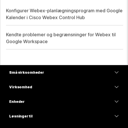
Konfigurer Webex-planlægningsprogram med Google
Kalender i Cisco Webex Control Hub
Kendte problemer og begrænsninger for Webex til
Google Workspace
Små virksomheder
Priser
Virksomhed
Webex-app
Webex Suite
Enheder
Meetings
Calling
headsets
Calling
Løsninger til
Meetings
Kameraer
Uddannelse
Meddelelser