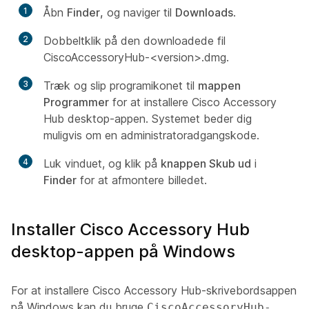
1
Åbn
Finder,
og naviger til
Downloads
.
2
Dobbeltklik på den downloadede fil
CiscoAccessoryHub-<version>.dmg.
3
Træk og slip programikonet til
mappen
Programmer
for at installere Cisco Accessory
Hub desktop-appen. Systemet beder dig
muligvis om en administratoradgangskode.
4
Luk vinduet, og klik på
knappen Skub ud
i
Finder
for at afmontere billedet.
Installer Cisco Accessory Hub
desktop-appen på Windows
For at installere Cisco Accessory Hub-skrivebordsappen
på Windows kan du bruge
CiscoAccessoryHub-