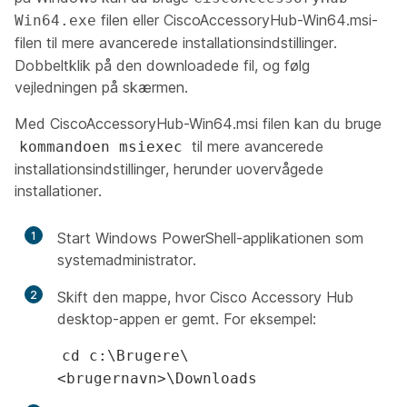
filen eller CiscoAccessoryHub-Win64.msi-
Win64.exe
filen
til mere avancerede installationsindstillinger.
Dobbeltklik på den downloadede fil, og følg
vejledningen på skærmen.
Med CiscoAccessoryHub-Win64.msi
filen kan du bruge
til mere avancerede
kommandoen msiexec
installationsindstillinger, herunder uovervågede
installationer.
1
Start Windows PowerShell-applikationen som
systemadministrator.
2
Skift den mappe, hvor Cisco Accessory Hub
desktop-appen er gemt. For eksempel:
cd c:\Brugere\
<brugernavn>\Downloads