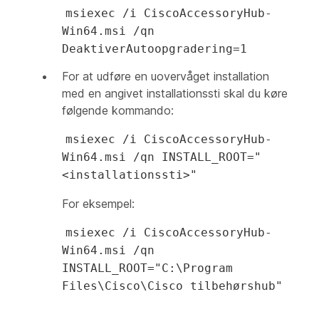
msiexec /i CiscoAccessoryHub-
Win64.msi /qn
DeaktiverAutoopgradering=1
For at udføre en uovervåget installation
med en angivet installationssti skal du køre
følgende kommando:
msiexec /i CiscoAccessoryHub-
Win64.msi /qn INSTALL_ROOT="
<installationssti>"
For eksempel:
msiexec /i CiscoAccessoryHub-
Win64.msi /qn
INSTALL_ROOT="C:\Program
Files\Cisco\Cisco tilbehørshub"