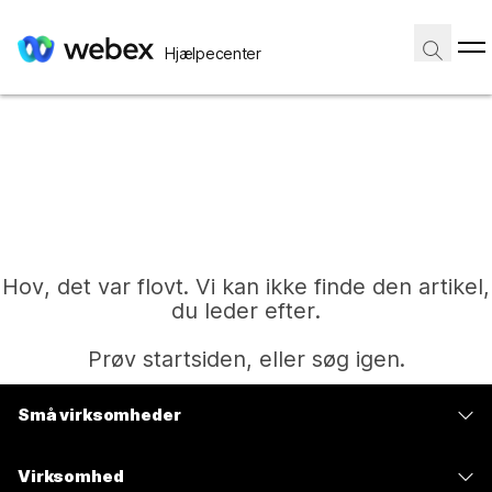
Hjælpecenter
Hov, det var flovt. Vi kan ikke finde den artikel,
du leder efter.
Prøv startsiden, eller søg igen.
Små virksomheder
Hjem
Priser
Virksomhed