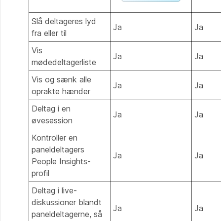
Slå deltageres lyd
Ja
Ja
fra eller til
Vis
Ja
Ja
mødedeltagerliste
Vis og sænk alle
Ja
Ja
oprakte hænder
Deltag i en
Ja
Ja
øvesession
Kontroller en
paneldeltagers
Ja
Ja
People Insights-
profil
Deltag i live-
diskussioner blandt
Ja
Ja
paneldeltagerne, så