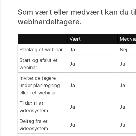
Som vært eller medvært kan du tild
webinardeltagere.
Vært
Medvæ
Planlæg et webinar
Ja
Nej
Start og afslut et
Ja
Ja
webinar
Inviter deltagere
under planlægning
Ja
Ja
eller i et webinar
Tilslut til et
Ja
Ja
videosystem
Deltag fra et
Ja
Ja
videosystem