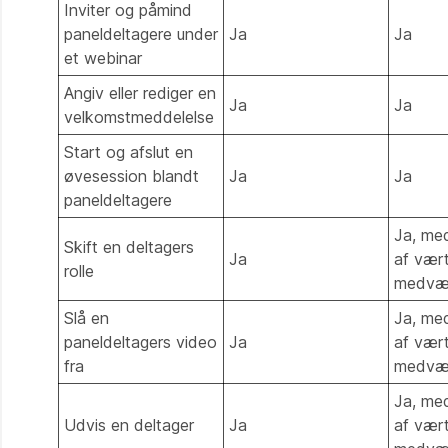
Inviter og påmind
paneldeltagere under
Ja
Ja
et webinar
Angiv eller rediger en
Ja
Ja
velkomstmeddelelse
Start og afslut en
øvesession blandt
Ja
Ja
paneldeltagere
Ja, me
Skift en deltagers
Ja
af vær
rolle
medvæ
Slå en
Ja, me
paneldeltagers video
Ja
af vær
fra
medvæ
Ja, me
Udvis en deltager
Ja
af vær