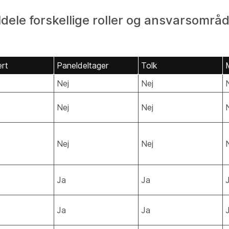
ele forskellige roller og ansvarsområde
rt
Paneldeltager
Tolk
Nej
Nej
Nej
Nej
Nej
Nej
Ja
Ja
Ja
Ja