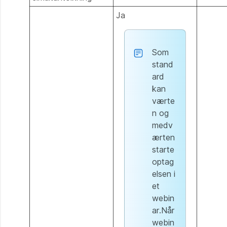
Ja
Som
stand
ard
kan
værte
n og
medv
ærten
starte
optag
elsen i
et
webin
ar.Når
webin