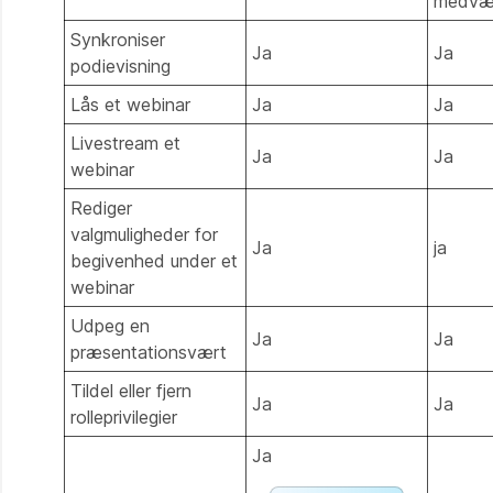
medvæ
Synkroniser
Ja
Ja
podievisning
Lås et webinar
Ja
Ja
Livestream et
Ja
Ja
webinar
Rediger
valgmuligheder for
Ja
ja
begivenhed under et
webinar
Udpeg en
Ja
Ja
præsentationsvært
Tildel eller fjern
Ja
Ja
rolleprivilegier
Ja