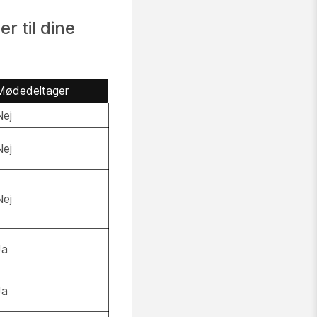
r til dine
Mødedeltager
Nej
Nej
Nej
Ja
Ja