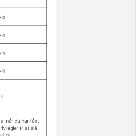
Nej
Nej
Nej
Nej
Ja
Ja, når du har fået
rivilegier til at slå
yd til