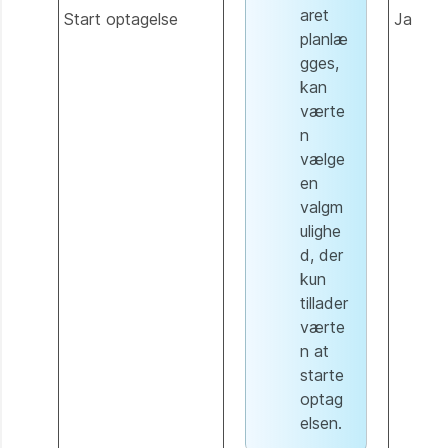
aret
Start optagelse
Ja
planlæ
gges,
kan
værte
n
vælge
en
valgm
ulighe
d, der
kun
tillader
værte
n at
starte
optag
elsen.