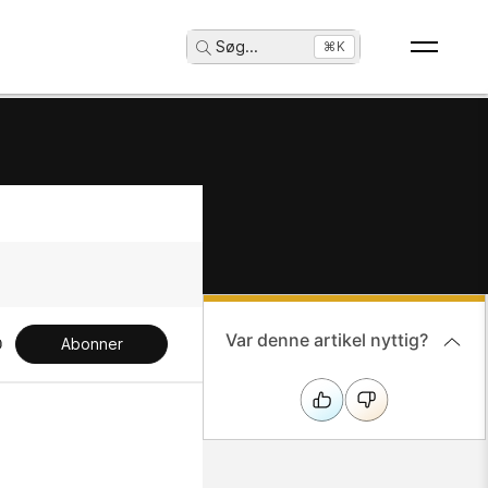
Søg
...
⌘K
Var denne artikel nyttig?
Abonner