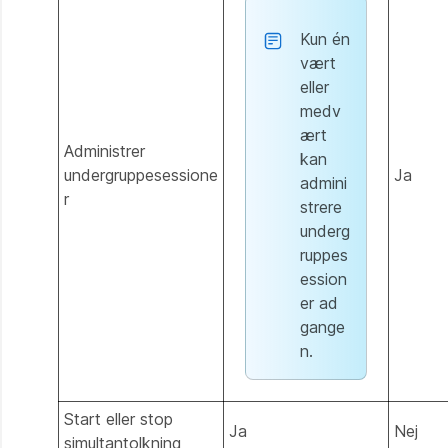
Kun én
vært
eller
medv
ært
Administrer
kan
undergruppesessione
Ja
admini
r
strere
underg
ruppes
ession
er ad
gange
n.
Start eller stop
Ja
Nej
simultantolkning