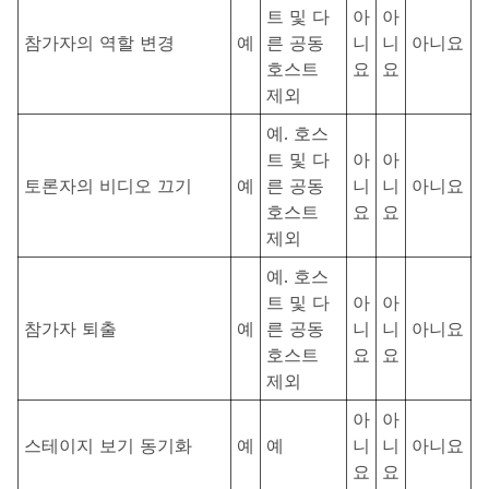
트 및 다
아
아
참가자의 역할 변경
예
른 공동
니
니
아니요
호스트
요
요
제외
예. 호스
트 및 다
아
아
토론자의 비디오 끄기
예
른 공동
니
니
아니요
호스트
요
요
제외
예. 호스
트 및 다
아
아
참가자 퇴출
예
른 공동
니
니
아니요
호스트
요
요
제외
아
아
스테이지 보기 동기화
예
예
니
니
아니요
요
요