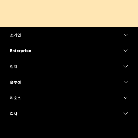
소기업
가격
Enterprise
Webex 앱
Webex Suite
장치
Meetings
Calling
헤드셋
Calling
솔루션
Meetings
카메라
교육
메시징
메시징
리소스
Desk 시리즈
의료 서비스
화면 공유
다운로드
Slido
Room 시리즈
회사
정부
테스트 미팅 참여하기
Webinars
Cisco
Board 시리즈
재무
온라인 학습
이벤트
지원 연락처
전화 시리즈