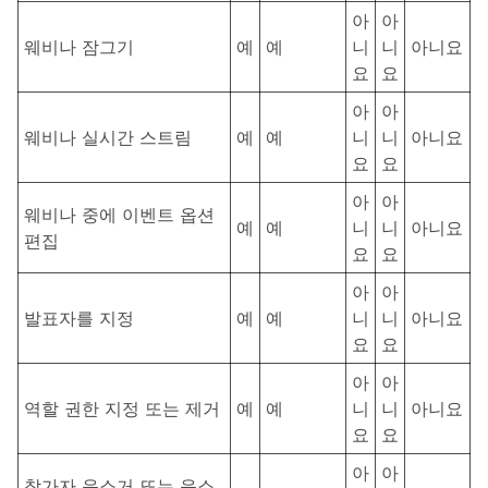
아
아
웨비나 잠그기
예
예
니
니
아니요
요
요
아
아
웨비나 실시간 스트림
예
예
니
니
아니요
요
요
아
아
웨비나 중에 이벤트 옵션
예
예
니
니
아니요
편집
요
요
아
아
발표자를 지정
예
예
니
니
아니요
요
요
아
아
역할 권한 지정 또는 제거
예
예
니
니
아니요
요
요
아
아
참가자 음소거 또는 음소