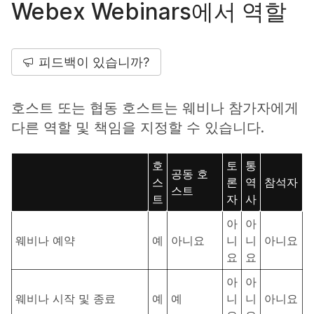
Webex Webinars에서 역할
피드백이 있습니까?
호스트 또는 협동 호스트는 웨비나 참가자에게
다른 역할 및 책임을 지정할 수 있습니다.
호
토
통
공동 호
스
론
역
참석자
스트
트
자
사
아
아
웨비나 예약
예
아니요
니
니
아니요
요
요
아
아
웨비나 시작 및 종료
예
예
니
니
아니요