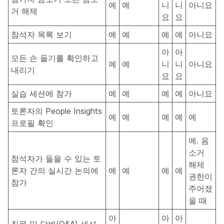
예
예
니
니
아니요
거 해제
요
요
참석자 목록 보기
예
예
예
예
아니요
아
아
모든 손 들기를 확인하고
예
예
니
니
아니요
내리기
요
요
실습 세션에 참가
예
예
예
예
아니요
토론자의 People Insights
예
예
예
예
예
프로필 확인
예. 음
소거
참석자가 들을 수 있는 토
해제
론자 간의 실시간 논의에
예
예
예
예
권한이
참가
주어졌
을 때
아
아
아