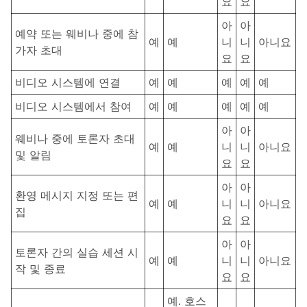
요
요
아
아
예약 또는 웨비나 중에 참
예
예
니
니
아니요
가자 초대
요
요
비디오 시스템에 연결
예
예
예
예
예
비디오 시스템에서 참여
예
예
예
예
예
아
아
웨비나 중에 토론자 초대
예
예
니
니
아니요
및 알림
요
요
아
아
환영 메시지 지정 또는 편
예
예
니
니
아니요
집
요
요
아
아
토론자 간의 실습 세션 시
예
예
니
니
아니요
작 및 종료
요
요
예. 호스