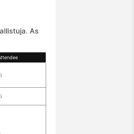
llistuja. As
Attendee
i
i