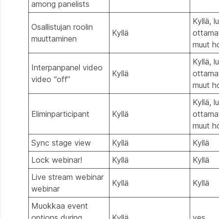
among panelists
Kyllä, 
Osallistujan roolin
Kyllä
ottamat
muuttaminen
muut h
Kyllä, 
Interpanpanel video
Kyllä
ottamat
video “off”
muut h
Kyllä, 
Eliminparticipant
Kyllä
ottamat
muut h
Sync stage view
Kyllä
Kyllä
Lock webinar!
Kyllä
Kyllä
Live stream webinar
Kyllä
Kyllä
webinar
Muokkaa event
options during
Kyllä
yes