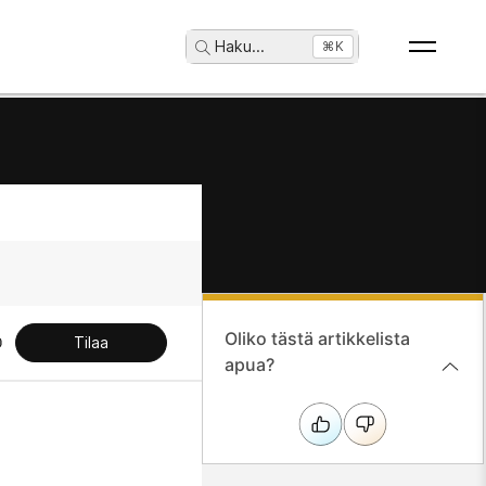
Haku
...
⌘K
Oliko tästä artikkelista
Tilaa
apua?