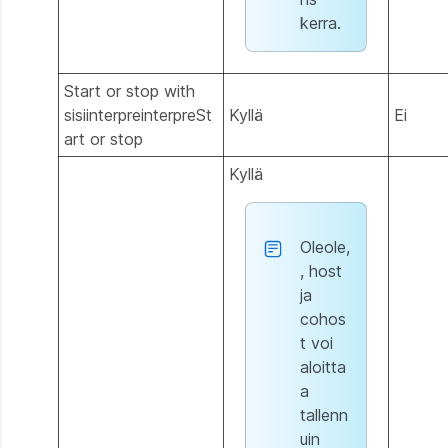
kerra.
Start or stop with
sisiinterpreinterpreSt
Kyllä
Ei
art or stop
Kyllä
Oleole,
, host
ja
cohos
t voi
aloitta
a
tallenn
uin