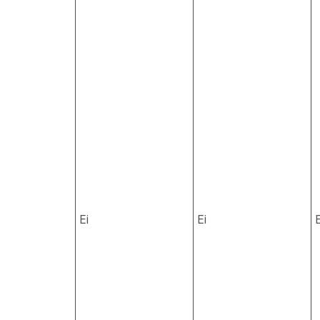
Ei
Ei
E