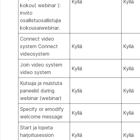
Kyllä
Kyllä
kokou( webinar ):
invito
osallistuosallistujia
kokousaiwebinar.
Connect video
system Connect
Kyllä
Kyllä
videosystem
Join video system
Kyllä
Kyllä
video system
Kutsuja ja muistuta
paneelid during
Kyllä
Kyllä
webinar (webinar)
Specify or emodify
Kyllä
Kyllä
welcome message
Start ja lopeta
harjoitusession
Kyllä
Kyllä