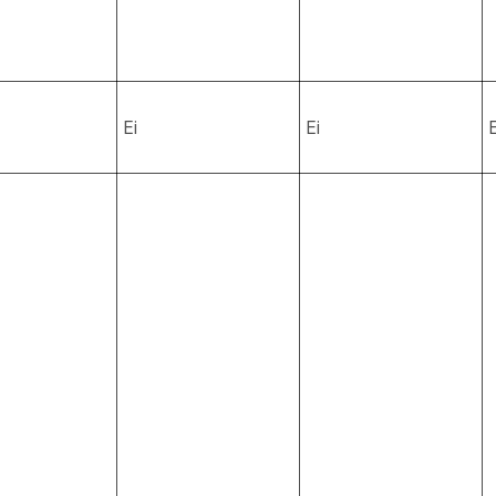
Ei
Ei
E