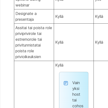
webinar
Designate a
Kyllä
Kyllä
presentaja
Assitai tai poista role
priviprivirole tai
estremorole tai
Kyllä
Kyllä
privitunnistatai
poista role
privioikeuksien
Kyllä
Vain
yksi
host
tai
cohos