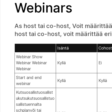
Webinars
As host tai co-host, Voit määrittää
host tai co-host, voit määrittää eril
Isäntä
Cohost
Webinar Show
Webinar Webinar
Kyllä
Ei
Webinar
Start and end
Kyllä
Kyllä
webinar
Kutsuosallistuosallist
ukutsukutsuosallistuo
sallistuennalta
schplanvõi tai