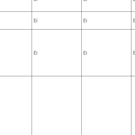
Ei
Ei
E
Ei
Ei
E