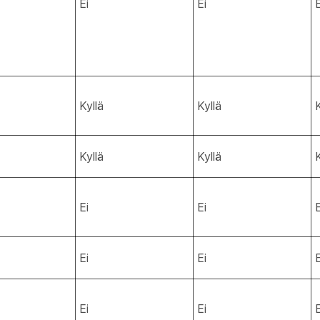
Ei
Ei
E
Kyllä
Kyllä
K
Kyllä
Kyllä
K
Ei
Ei
E
Ei
Ei
E
Ei
Ei
E