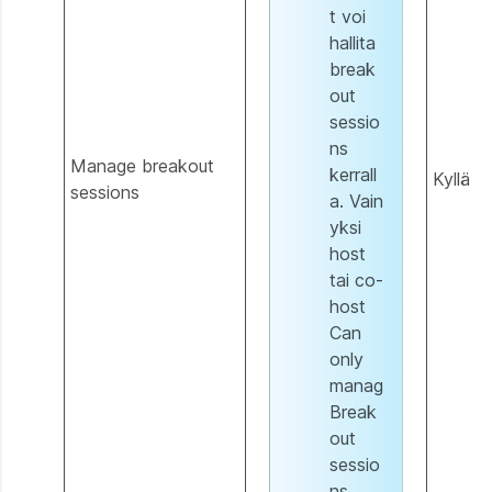
t voi
hallita
break
out
sessio
ns
Manage breakout
kerrall
Kyllä
sessions
a. Vain
yksi
host
tai co-
host
Can
only
manag
Break
out
sessio
ns