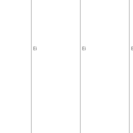
Ei
Ei
E