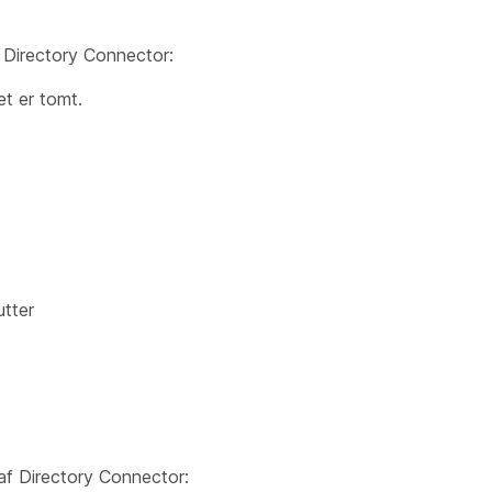
f Directory Connector:
et er tomt.
utter
af Directory Connector: