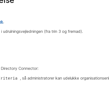
else
nk
.
i udrulningsvejledningen (fra trin 3 og fremad).
f Directory Connector:
, så administratorer kan udelukke organisationse
Criteria