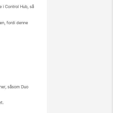
e i Control Hub, så
en, fordi denne
oner, såsom Duo
t.