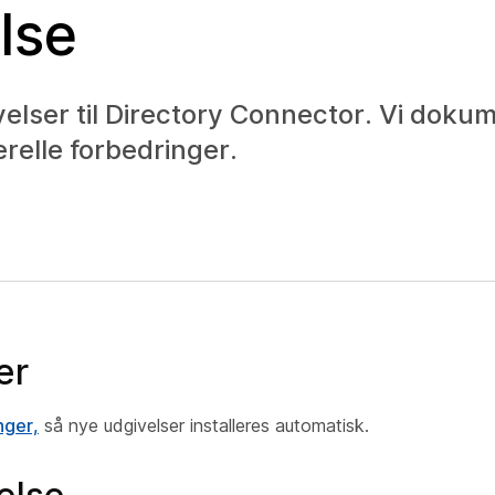
lse
lser til Directory Connector. Vi doku
erelle forbedringer.
er
nger,
så nye udgivelser installeres automatisk.