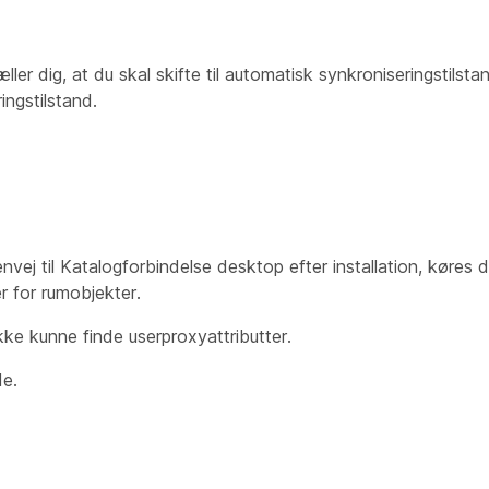
ller dig, at du skal skifte til automatisk synkroniseringstilsta
ngstilstand.
nvej til Katalogforbindelse desktop efter installation, køres 
er for rumobjekter.
 ikke kunne finde userproxyattributter.
de.