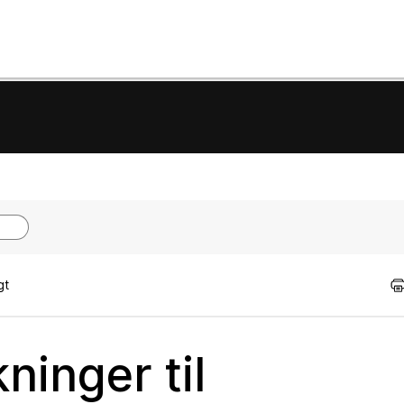
gt
inger til