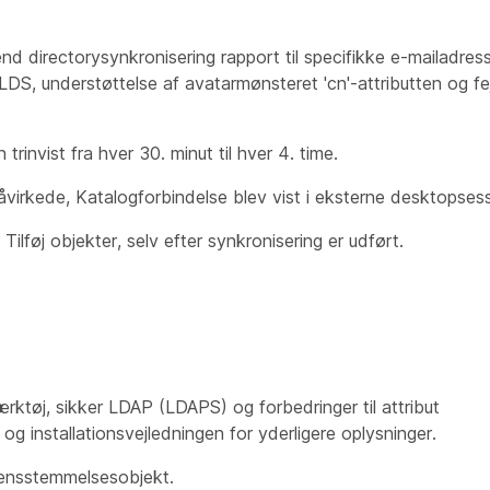
nd directorysynkronisering rapport til specifikke e-mailadres
DS, understøttelse af avatarmønsteret 'cn'-attributten og fej
invist fra hver 30. minut til hver 4. time.
påvirkede, Katalogforbindelse blev vist i eksterne desktopsess
Tilføj objekter, selv efter synkronisering er udført.
ærktøj, sikker LDAP (LDAPS) og forbedringer til attribut
 installationsvejledningen for yderligere oplysninger.
rensstemmelsesobjekt.