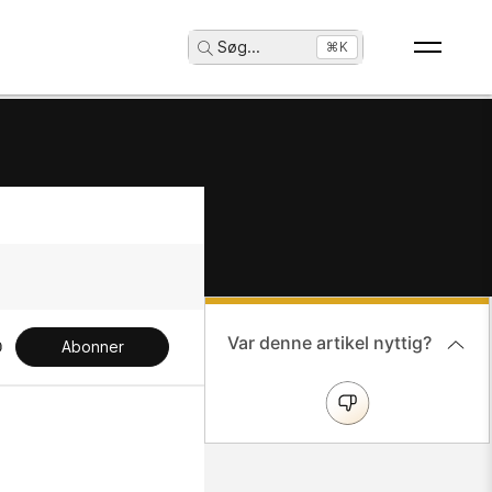
Søg
...
⌘K
Var denne artikel nyttig?
Abonner