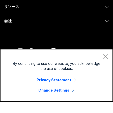
教育
メッセージング
リソース
Desk シリーズ
画面共有
ヘルスケア
Slido
ダウンロード
Room シリーズ
会社
行政
ウェビナー
テストミーティングに参加
Board シリーズ
Cisco
財務
Events
オンラインクラス
Phone シリーズ
サポートへお問い合わせ
スポーツとエンターテインメント
Contact Center
インテグレーション
アクセサリ
セールスに問い合わせ
フロントライン
CPaaS
アクセシビリティ
利用規約
Webex Blog
非営利
セキュリティ
By continuing to use our website, you acknowledge
インクルージョン
プライバシーステートメント
the use of cookies.
Webex ソート リーダーシップ
スタートアップ
Control Hub
クッキー
ライブ & オンデマンド ウェビナー
Privacy Statement
Webex Merch Store
商標
ハイブリッド ワーク
Webex Community
©
2026
Cisco and/or its affiliates. All rights reserved.
キャリア
Change Settings
Webex Developers
ニュース & イノベーション