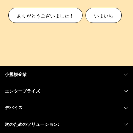
ありがとうございました！
いまいち
小規模企業
価格
エンタープライズ
Webex アプリ
Webex スイート
デバイス
Meetings
Calling
ヘッドセット
Calling
次のためのソリューション:
Meetings
カメラ
メッセージング