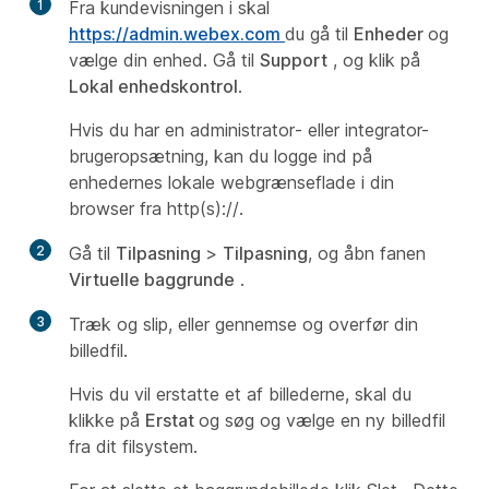
1
Fra kundevisningen i skal
https://admin.webex.com
du gå til
Enheder
og
vælge din enhed. Gå til
Support
, og klik på
Lokal enhedskontrol
.
Hvis du har en
administrator
- eller integrator-
brugeropsætning, kan du logge ind på
enhedernes lokale webgrænseflade i din
browser fra http(s)://.
2
Gå til
Tilpasning
>
Tilpasning
, og åbn fanen
Virtuelle baggrunde
.
3
Træk og slip, eller gennemse og overfør din
billedfil.
Hvis du vil erstatte et af billederne, skal du
klikke på
Erstat
og søg og vælge en ny billedfil
fra dit filsystem.