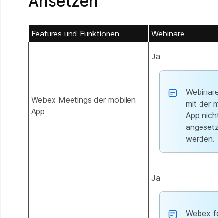
Ansetzen
Features und Funktionen
Webinare
Ja
Webinar
Webex Meetings der mobilen
mit der 
App
App nich
angesetz
werden.
Ja
Webex f