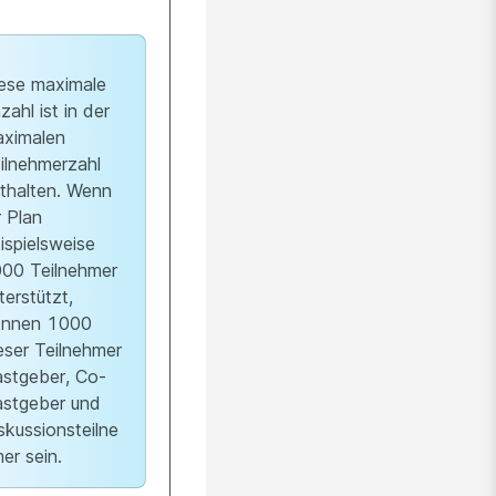
ese maximale
zahl ist in der
ximalen
ilnehmerzahl
thalten. Wenn
r Plan
ispielsweise
00 Teilnehmer
terstützt,
önnen 1000
eser Teilnehmer
stgeber, Co-
stgeber und
skussionsteilne
er sein.