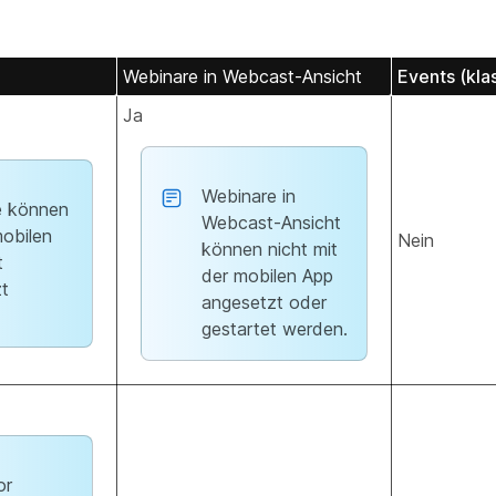
Webinare in Webcast-Ansicht
Events (kla
Ja
Webinare in
e können
Webcast-Ansicht
mobilen
Nein
können nicht mit
t
der mobilen App
t
angesetzt oder
gestartet werden.
or