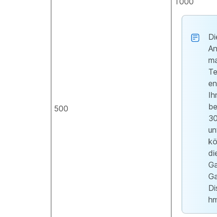
1000
Di
An
ma
Te
en
Ih
be
500
30
un
k
di
Ga
Ga
Di
hm