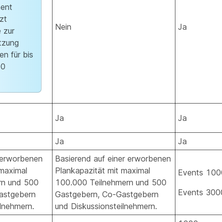
ent
zt
Nein
Ja
 zur
tzung
en für bis
00
Ja
Ja
Ja
Ja
 erworbenen
Basierend auf einer erworbenen
 maximal
Plankapazität mit maximal
Events 100
rn und 500
100.000 Teilnehmern und 500
Events 300
astgebern
Gastgebern, Co-Gastgebern
ilnehmern.
und Diskussionsteilnehmern.