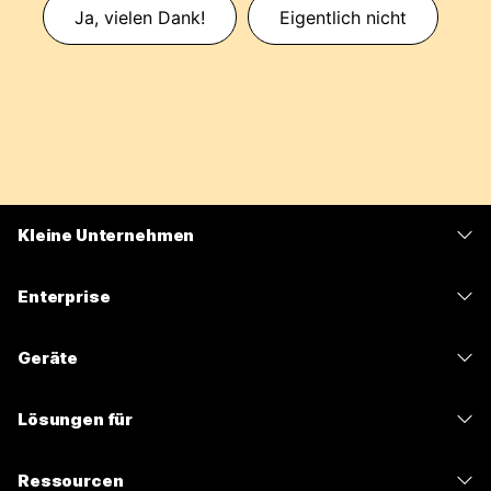
Ja, vielen Dank!
Eigentlich nicht
Kleine Unternehmen
Preise
Enterprise
Webex-App
Webex Suite
Geräte
Meetings
Calling
Headsets
Calling
Lösungen für
Meetings
Kameras
Nachrichten
Bildung
Nachrichten
Ressourcen
Tisch-Serie
Teilen von Bildschirminhalten