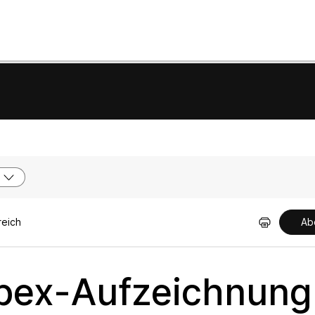
reich
Ab
ebex-Aufzeichnung