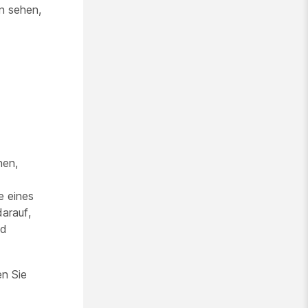
n sehen,
nen,
e eines
arauf,
nd
n Sie