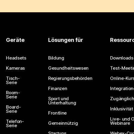
Geräte
Lösungen für
Ressour
Headsets
Bildung
Downloads
Kameras
Gesundheitswesen
Test-Meeti
Tisch-
Regierungsbehörden
Online-Kur
Serie
Finanzen
Integratio
Room-
Serie
Sport und
Zugänglich
Unterhaltung
Board-
Inklusivität
Serie
Frontline
Live- und
Telefon-
Gemeinnützig
Webinare
Serie
Startups
Webex-Co