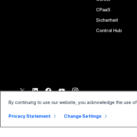
CPaaS
Sicherheit
Control Hub
©
2026
Cisco und/oder Partnerunternehmen. Alle Rechte vorbehal
By continuing to use our website, you acknowledge the use of
Privacy Statement
Change Settings