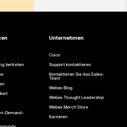
cen
Unternehmen
Cisco
ng beitreten
Support kontaktieren
se
Kontaktieren Sie das Sales-
Team
nen
Webex Blog
keit
Webex Thought Leadership
Webex Merch Store
 On-Demand-
Karrieren
mmunity