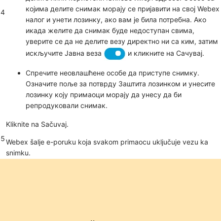
којима делите снимак морају се пријавити на свој Webex
4
налог и унети лозинку, ако вам је била потребна. Ако
икада желите да снимак буде недоступан свима,
уверите се да не делите везу директно ни са ким, затим
искључите
Јавна веза
и кликните на
Сачувај
.
Спречите неовлашћене особе да приступе снимку.
Означите поље за потврду
Заштита лозинком
и унесите
лозинку коју примаоци морају да унесу да би
репродуковали снимак.
Kliknite na
Sačuvaj
.
5
Webex šalje e-poruku koja svakom primaocu uključuje vezu ka
snimku.