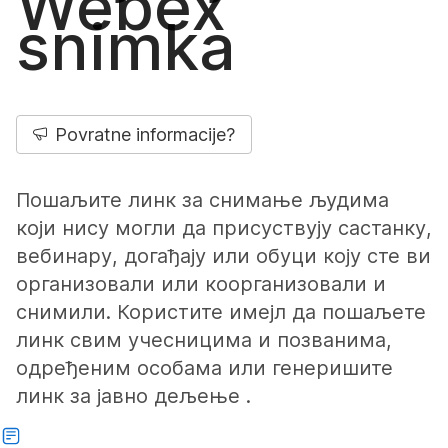
Webex
snimka
Povratne informacije?
Пошаљите линк за снимање људима
који нису могли да присуствују састанку,
вебинару, догађају или обуци коју сте ви
организовали или коорганизовали и
снимили. Користите имејл да пошаљете
линк свим учесницима и позванима,
одређеним особама или генеришите
линк за јавно дељење .