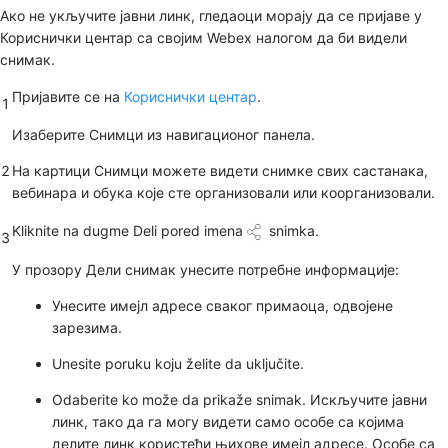
Ако не укључите јавни линк, гледаоци морају да се пријаве у
Кориснички центар са својим Webex налогом да би видели
снимак.
Пријавите се на
Кориснички центар
.
1
Изаберите
Снимци
из навигационог панела.
2
На картици
Снимци
можете видети снимке свих састанака,
вебинара и обука које сте организовали или коорганизовали.
Kliknite
na dugme Deli pored imena
snimka.
3
У прозору
Дели снимак
унесите потребне информације:
Унесите имејл адресе сваког примаоца, одвојене
зарезима.
Unesite poruku koju želite da uključite.
Odaberite ko može da prikaže snimak. Искључите јавни
линк, тако да га могу видети само особе са којима
делите линк користећи њихове имејл адресе. Особе са