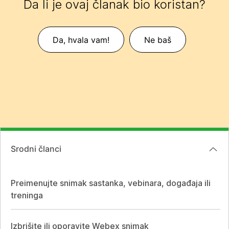
Da li je ovaj članak bio koristan?
Da, hvala vam!
Ne baš
Srodni članci
Preimenujte snimak sastanka, vebinara, događaja ili
treninga
Izbrišite ili oporavite Webex snimak