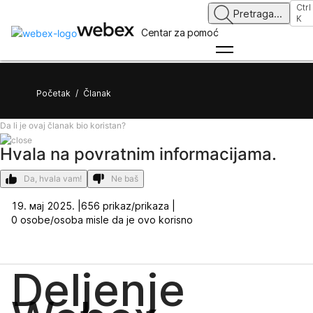
Ctrl
Pretraga
...
K
Centar za pomoć
Početak
/
Članak
Da li je ovaj članak bio koristan?
Hvala na povratnim informacijama.
Da, hvala vam!
Ne baš
19. мај 2025. |
656 prikaz/prikaza |
0 osobe/osoba misle da je ovo korisno
Deljenje