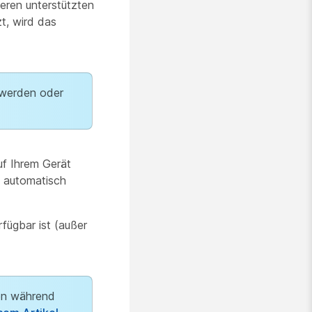
eren unterstützten
t, wird das
 werden oder
uf Ihrem Gerät
e automatisch
fügbar ist (außer
nen während