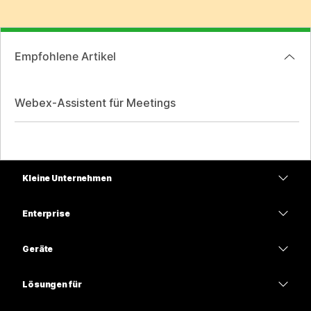
Empfohlene Artikel
Webex-Assistent für Meetings
Kleine Unternehmen
Preise
Enterprise
Webex-App
Webex Suite
Geräte
Meetings
Calling
Headsets
Calling
Lösungen für
Meetings
Kameras
Bildung
Nachrichten